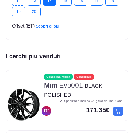
12
13
14
15
16
17
18
19
20
Offset (ET)
Scopri di più
I cerchi più venduti
Consegna rapida
Consigliato
Mim
Evo001
BLACK
POLISHED
Spedizione inclusa
garanzia fino 3 anni
171,35€
17"