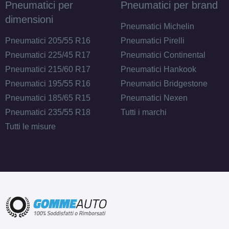
Pneumatici per
Pneumatici per brand
dimensioni
Pneumatici Michelin
Pneumatici 205/55 R16
Pneumatici Pirelli
Pneumatici 225/45 R17
Pneumatici Continental
Pneumatici 215/60 R17
Pneumatici Hankook
Pneumatici 195/55 R16
Pneumatici Bridgestone
Pneumatici 185/65 R15
Pneumatici Nexen
Pneumatici 235/55 R18
Tutti i marchi
Tutti le misure