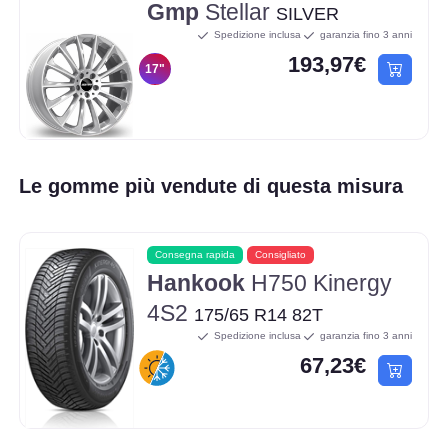
Gmp
Stellar
SILVER
Spedizione inclusa
garanzia fino 3 anni
193,97€
17"
Le gomme più vendute di questa misura
Consegna rapida
Consigliato
Hankook
H750 Kinergy
4S2
175/65 R14 82T
Spedizione inclusa
garanzia fino 3 anni
67,23€