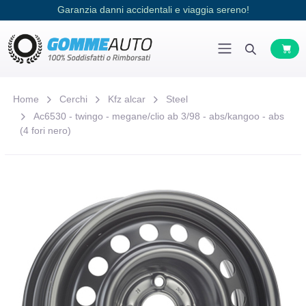
Garanzia danni accidentali e viaggia sereno!
Home
Cerchi
Kfz alcar
Steel
Ac6530 - twingo - megane/clio ab 3/98 - abs/kangoo - abs
(4 fori nero)