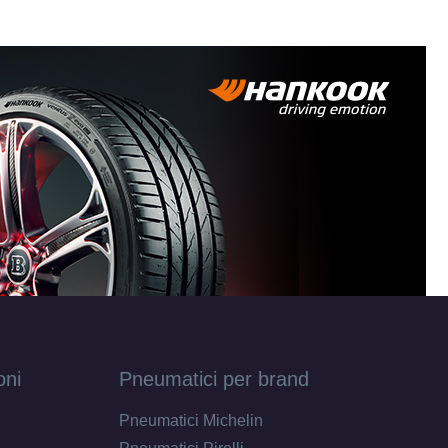
oni
Pneumatici per brand
Pneumatici Michelin