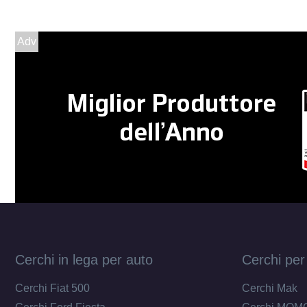
Adv
Cerchi in lega per auto
Cerchi per
Cerchi Fiat 500
Cerchi Mak