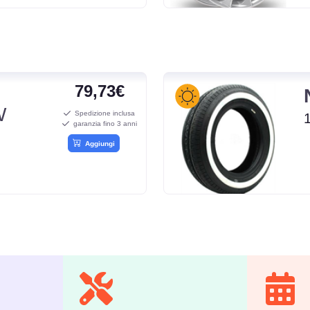
79,73€
W
Spedizione inclusa
garanzia fino 3 anni
Aggiungi