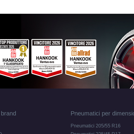
 brand
Pneumatici per dimensi
Pneumatici 205/55 R16