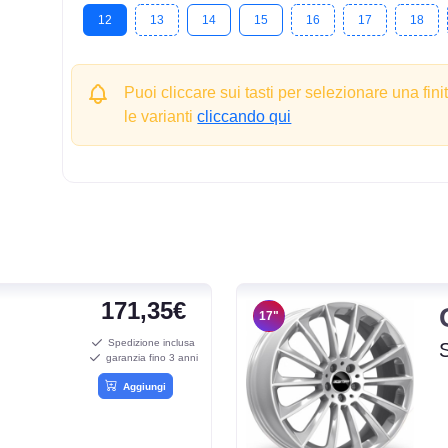
12
13
14
15
16
17
18
Puoi cliccare sui tasti per selezionare una fini
le varianti
cliccando qui
171,35€
17"
Spedizione inclusa
garanzia fino 3 anni
Aggiungi