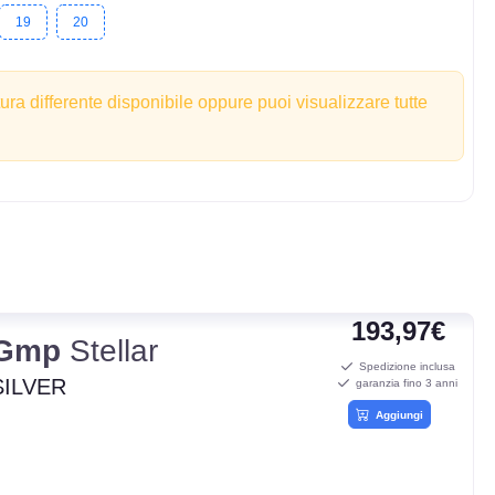
19
20
tura differente disponibile oppure puoi visualizzare tutte
193,97€
Gmp
Stellar
Spedizione inclusa
SILVER
garanzia fino 3 anni
Aggiungi