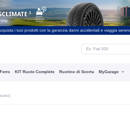
cquista i tuoi prodotti con la garanzia danni accidentali e viaggia seren
 Ferro
KIT Ruote Complete
Ruotino di Scorta
MyGarage
eutro)