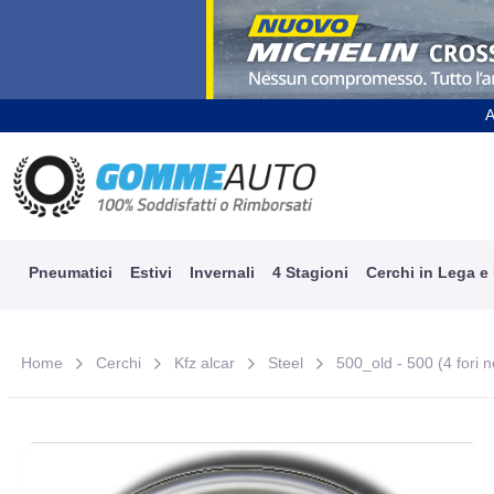
A
Pneumatici
Estivi
Invernali
4 Stagioni
Cerchi in Lega e
Home
Cerchi
Kfz alcar
Steel
500_old - 500 (4 fori n