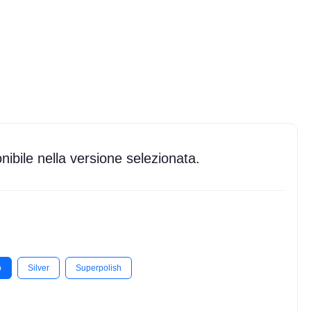
ibile nella versione selezionata.
o
Silver
Superpolish