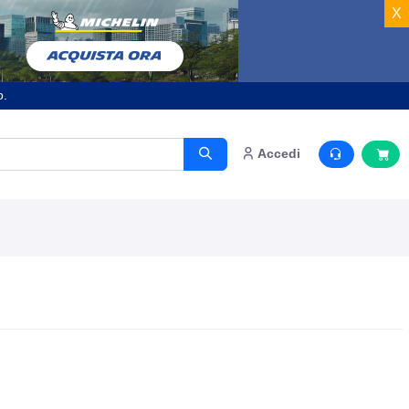
X
o.
Accedi