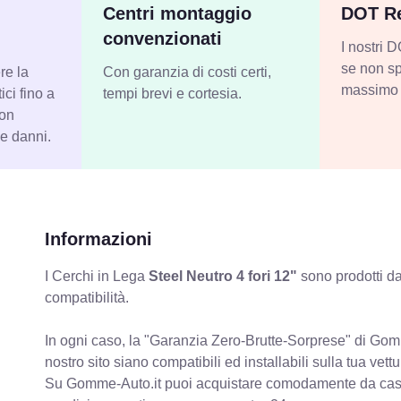
Centri montaggio
DOT Re
convenzionati
I nostri
se non sp
re la
Con garanzia di costi certi,
massimo 
ci fino a
tempi brevi e cortesia.
con
 e danni.
Informazioni
I Cerchi in Lega
Steel Neutro 4 fori 12"
sono prodotti da
compatibilità.
In ogni caso, la "Garanzia Zero-Brutte-Sorprese" di Gomm
nostro sito siano compatibili ed installabili sulla tua vettu
Su Gomme-Auto.it puoi acquistare comodamente da casa C