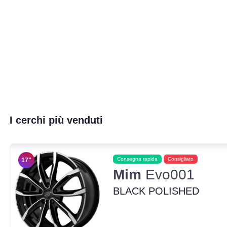
I cerchi più venduti
Consegna rapida
Consigliato
17"
Mim
Evo001
BLACK POLISHED