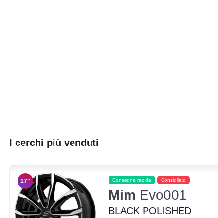
I cerchi più venduti
Consegna rapida
Consigliato
17"
Mim
Evo001
BLACK POLISHED