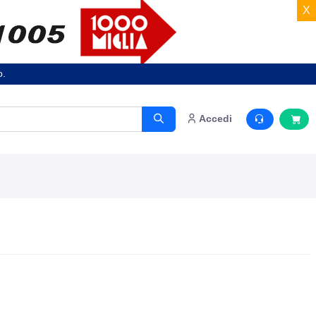
X
o.
Accedi