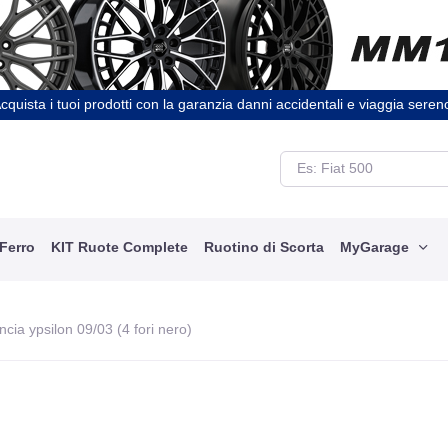
cquista i tuoi prodotti con la garanzia danni accidentali e viaggia seren
 Ferro
KIT Ruote Complete
Ruotino di Scorta
MyGarage
cia ypsilon 09/03 (4 fori nero)