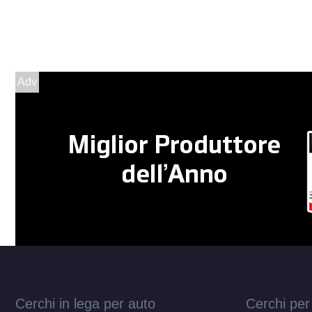
Adv
Cerchi in lega per auto
Cerchi per