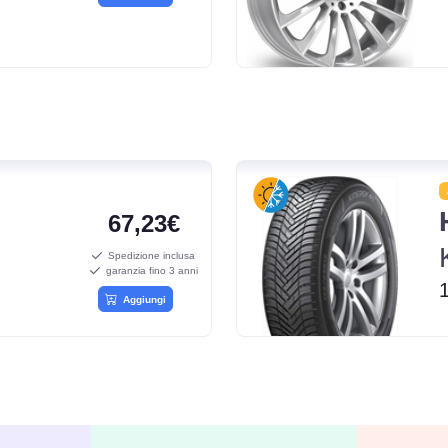
67,23€
Spedizione inclusa
garanzia fino 3 anni
Aggiungi