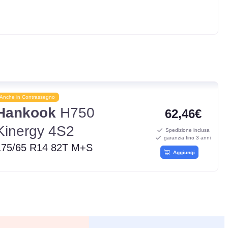
Anche in Contrassegno
Hankook
H750
62,46€
Kinergy 4S2
Spedizione inclusa
garanzia fino 3 anni
175/65 R14 82T M+S
Aggiungi