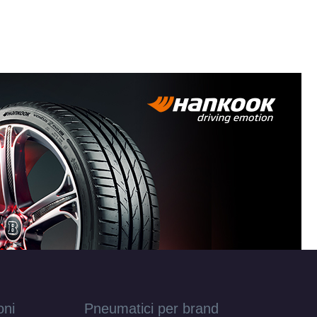
oni
Pneumatici per brand