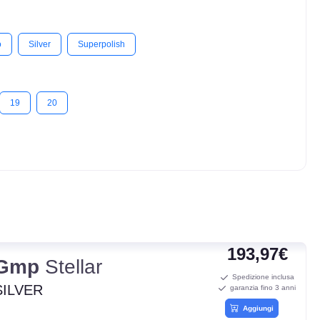
o
Silver
Superpolish
19
20
193,97€
Gmp
Stellar
Spedizione inclusa
SILVER
garanzia fino 3 anni
Aggiungi