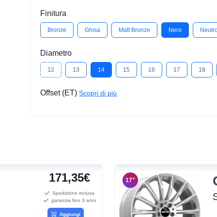
Finitura
Bronze
Ghisa
Matt Bronze
Nero
Neutr
Diametro
12
13
14
15
16
17
18
Offset (ET)
Scopri di più
171,35€
17"
Spedizione inclusa
garanzia fino 3 anni
Aggiungi