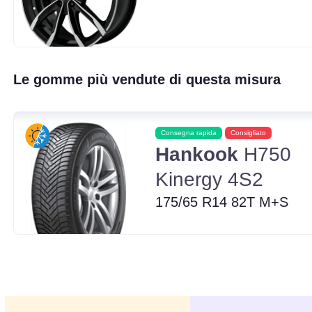
Le gomme più vendute di questa misura
Consegna rapida
Consigliato
Hankook
H750
Kinergy 4S2
175/65 R14 82T M+S