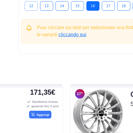
12
13
14
15
16
17
18
Puoi cliccare sui tasti per selezionare una fini
le varianti
cliccando qui
171,35€
17"
Spedizione inclusa
garanzia fino 3 anni
Aggiungi