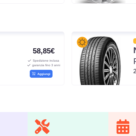
58,85€
Spedizione inclusa
garanzia fino 3 anni
Aggiungi