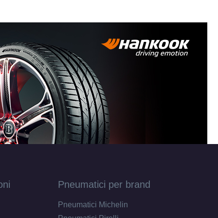
oni
Pneumatici per brand
Pneumatici Michelin