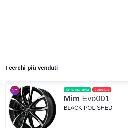
I cerchi più venduti
Consegna rapida
Consigliato
17"
Mim
Evo001
BLACK POLISHED