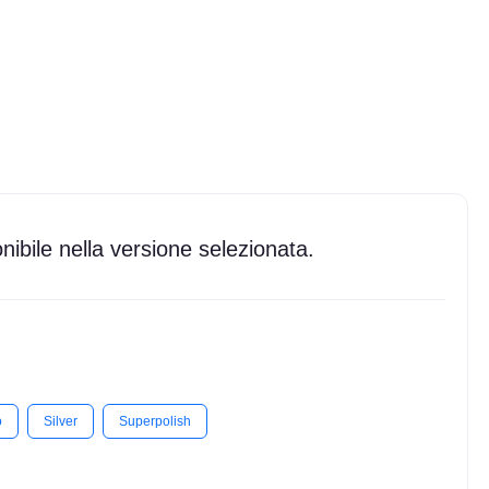
ibile nella versione selezionata.
o
Silver
Superpolish