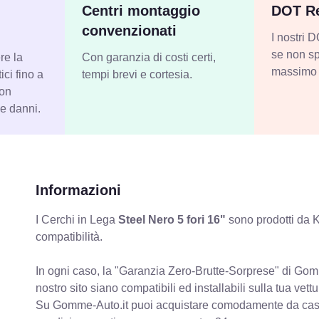
Centri montaggio
DOT Re
convenzionati
I nostri
se non sp
re la
Con garanzia di costi certi,
massimo 
ci fino a
tempi brevi e cortesia.
con
 e danni.
Informazioni
I Cerchi in Lega
Steel Nero 5 fori 16"
sono prodotti da K
compatibilità.
In ogni caso, la "Garanzia Zero-Brutte-Sorprese" di Gomm
nostro sito siano compatibili ed installabili sulla tua vettu
Su Gomme-Auto.it puoi acquistare comodamente da casa C