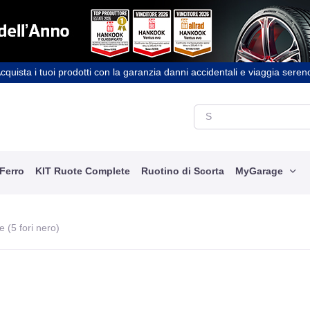
cquista i tuoi prodotti con la garanzia danni accidentali e viaggia seren
 Ferro
KIT Ruote Complete
Ruotino di Scorta
MyGarage
 (5 fori nero)