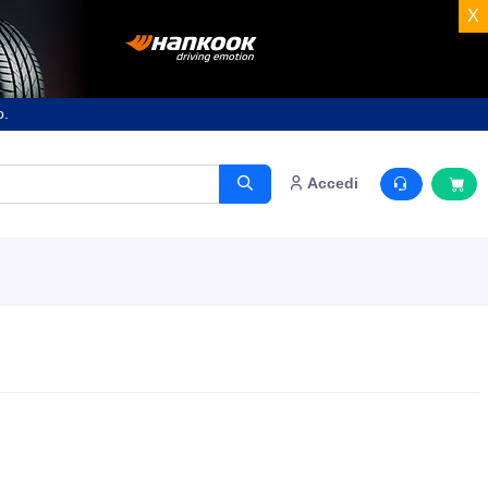
X
o.
Accedi