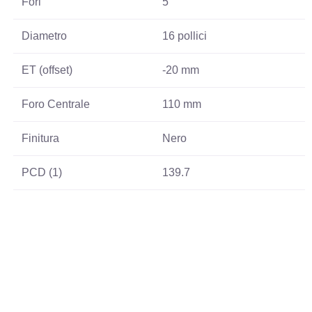
Fori
5
Diametro
16 pollici
ET (offset)
-20 mm
Foro Centrale
110 mm
Finitura
Nero
PCD (1)
139.7