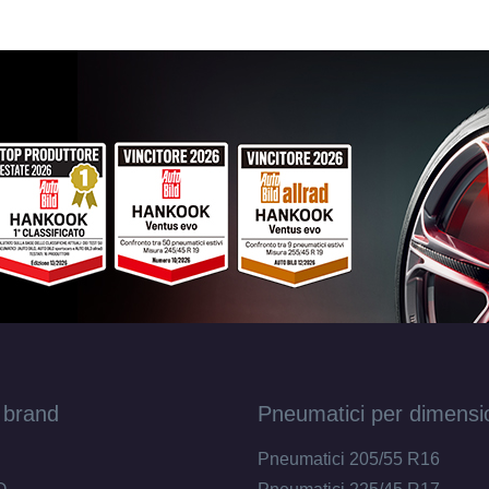
 brand
Pneumatici per dimensi
Pneumatici 205/55 R16