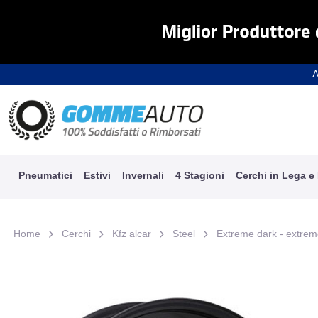
A
Pneumatici
Estivi
Invernali
4 Stagioni
Cerchi in Lega e
Home
Cerchi
Kfz alcar
Steel
Extreme dark - extreme