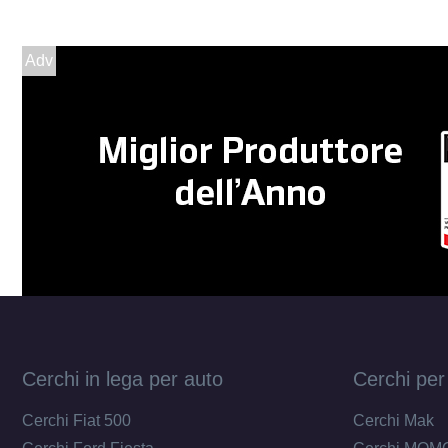
Adv
Cerchi in lega per auto
Cerchi per
Cerchi Fiat 500
Cerchi Mak