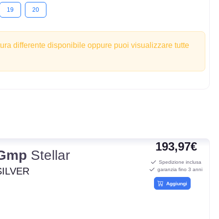
19
20
tura differente disponibile oppure puoi visualizzare tutte
193,97€
Gmp
Stellar
Spedizione inclusa
SILVER
garanzia fino 3 anni
Aggiungi