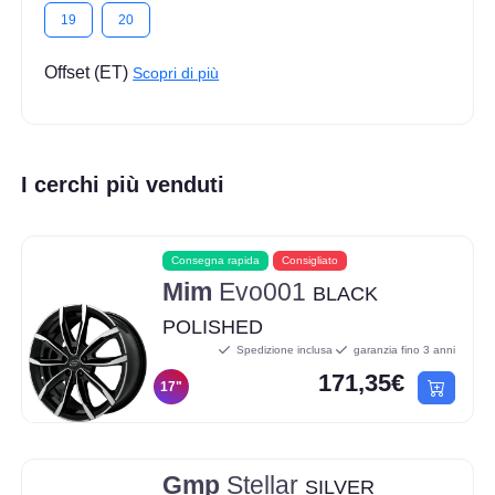
19
20
Offset (ET)
Scopri di più
I cerchi più venduti
Consegna rapida
Consigliato
Mim
Evo001
BLACK
POLISHED
Spedizione inclusa
garanzia fino 3 anni
171,35€
17"
Gmp
Stellar
SILVER