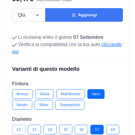
Aggiungi
Li riceverai entro il giorno
07 Settembre
Verifica la compatibilità con la tua auto
cliccando
qui
Varianti di questo modello
Finitura
Bronze
Ghisa
Matt Bronze
Nero
Neutro
Silver
Superpolish
Diametro
12
13
14
15
16
17
18