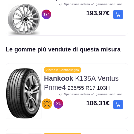
Spedizione inclusa
garanzia fino 3 anni
193,97€
17"
Le gomme più vendute di questa misura
Anche in Contrassegno
Hankook
K135A Ventus
Prime4
235/55 R17 103H
Spedizione inclusa
garanzia fino 3 anni
106,31€
XL