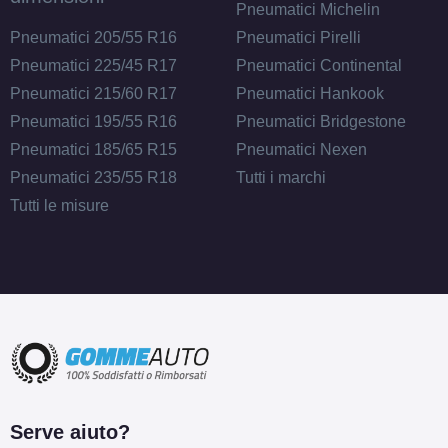
Pneumatici Michelin
Pneumatici 205/55 R16
Pneumatici Pirelli
Pneumatici 225/45 R17
Pneumatici Continental
Pneumatici 215/60 R17
Pneumatici Hankook
Pneumatici 195/55 R16
Pneumatici Bridgestone
Pneumatici 185/65 R15
Pneumatici Nexen
Pneumatici 235/55 R18
Tutti i marchi
Tutti le misure
Serve aiuto?