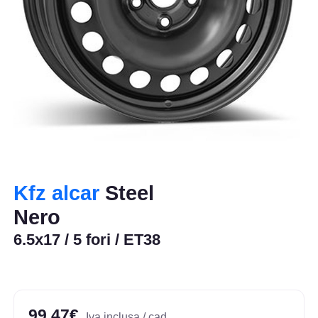
Kfz alcar
Steel
Nero
6.5x17 / 5 fori / ET38
99,47€
Iva inclusa / cad.