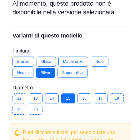
Al momento, questo prodotto non è
disponibile nella versione selezionata.
Varianti di questo modello
Finitura
Bronze
Ghisa
Matt Bronze
Nero
Neutro
Silver
Superpolish
Diametro
12
13
14
15
16
17
18
19
20
Puoi cliccare sui tasti per selezionare una
finitura differente disponibile oppure puoi