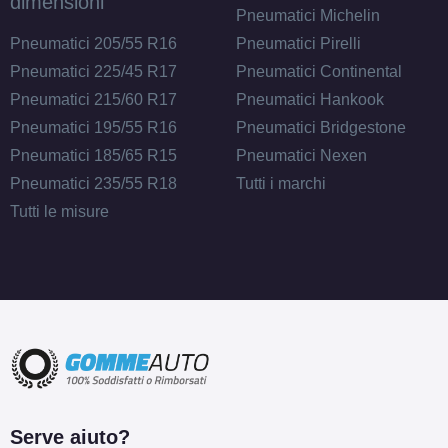
dimensioni
Pneumatici Michelin
Pneumatici 205/55 R16
Pneumatici Pirelli
Pneumatici 225/45 R17
Pneumatici Continental
Pneumatici 215/60 R17
Pneumatici Hankook
Pneumatici 195/55 R16
Pneumatici Bridgestone
Pneumatici 185/65 R15
Pneumatici Nexen
Pneumatici 235/55 R18
Tutti i marchi
Tutti le misure
Serve aiuto?