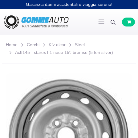
Garanzia danni accidentali e viaggia sereno!
Home
Cerchi
Kfz alcar
Steel
Ac8145 - starex h1 neue 15\' bremse (5 fori silver)