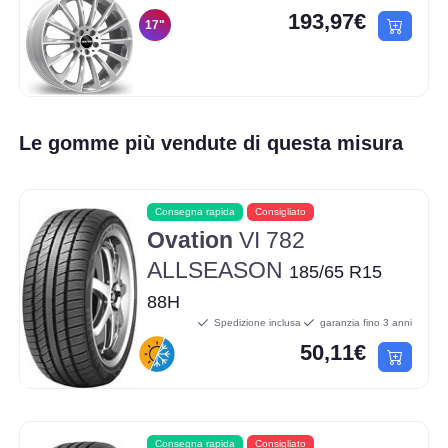
193,97€
17"
Le gomme più vendute di questa misura
Consegna rapida
Consigliato
Ovation
VI 782
ALLSEASON
185/65 R15
88H
Spedizione inclusa
garanzia fino 3 anni
50,11€
Consegna rapida
Consigliato