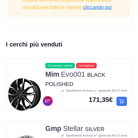
visualizzare tutte le varianti
cliccando qui
I cerchi più venduti
Consegna rapida
Consigliato
Mim
Evo001
BLACK
POLISHED
Spedizione inclusa
garanzia fino 3 anni
171,35€
17"
Gmp
Stellar
SILVER
Spedizione inclusa
garanzia fino 3 anni