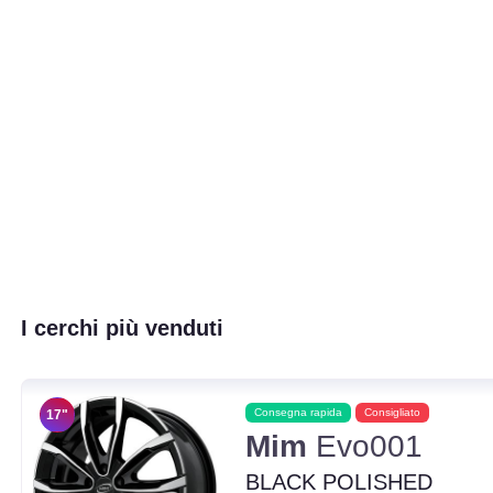
I cerchi più venduti
Consegna rapida
Consigliato
17"
Mim
Evo001
BLACK POLISHED