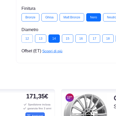
Finitura
Bronze
Ghisa
Matt Bronze
Nero
Neutr
Diametro
12
13
14
15
16
17
18
Offset (ET)
Scopri di più
171,35€
17"
Spedizione inclusa
garanzia fino 3 anni
Aggiungi