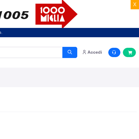
X
o.
Accedi