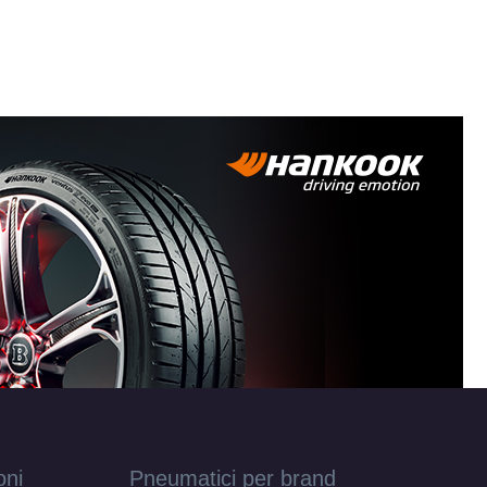
oni
Pneumatici per brand