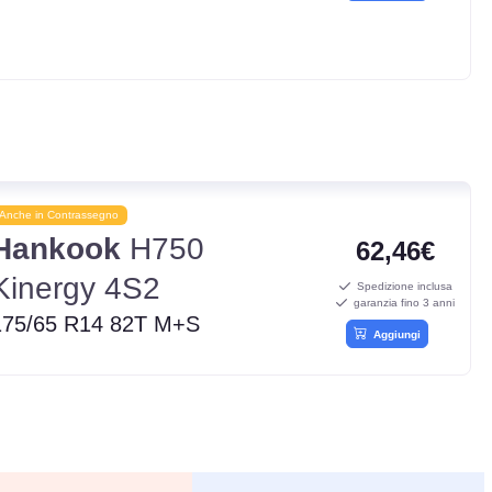
Anche in Contrassegno
Hankook
H750
62,46€
Kinergy 4S2
Spedizione inclusa
garanzia fino 3 anni
175/65 R14 82T M+S
Aggiungi