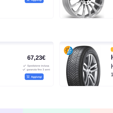
67,23€
Spedizione inclusa
garanzia fino 3 anni
Aggiungi