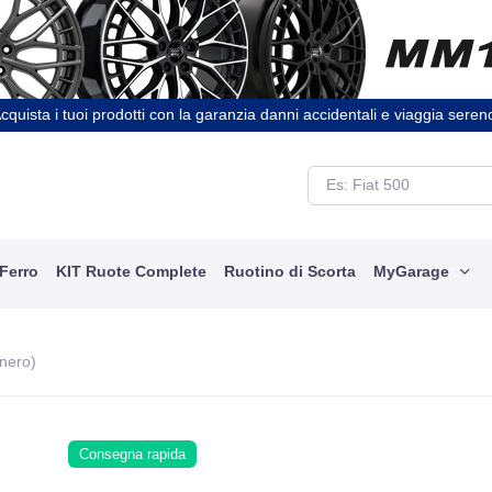
cquista i tuoi prodotti con la garanzia danni accidentali e viaggia seren
 Ferro
KIT Ruote Complete
Ruotino di Scorta
MyGarage
 nero)
Consegna rapida