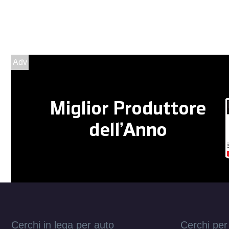
Adv
Cerchi in lega per auto
Cerchi per