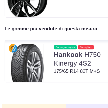
Le gomme più vendute di questa misura
Consegna rapida
Consigliato
Hankook
H750
Kinergy 4S2
175/65 R14 82T M+S