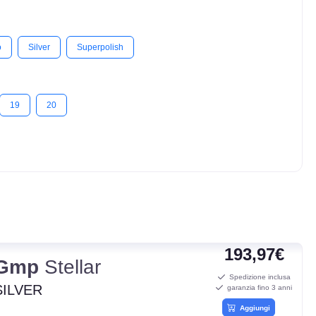
o
Silver
Superpolish
19
20
193,97€
Gmp
Stellar
Spedizione inclusa
SILVER
garanzia fino 3 anni
Aggiungi