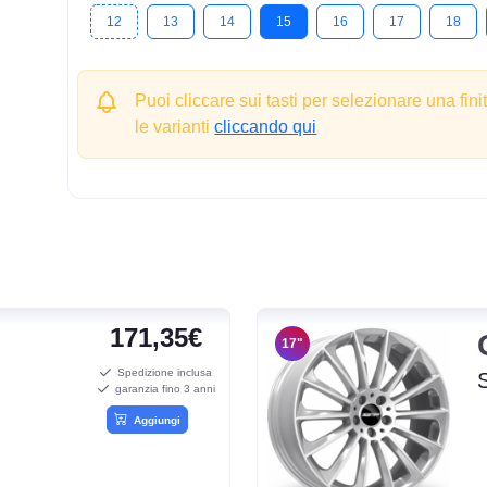
12
13
14
15
16
17
18
Puoi cliccare sui tasti per selezionare una fini
le varianti
cliccando qui
171,35€
17"
Spedizione inclusa
garanzia fino 3 anni
Aggiungi