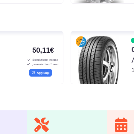
50,11€
Spedizione inclusa
garanzia fino 3 anni
Aggiungi