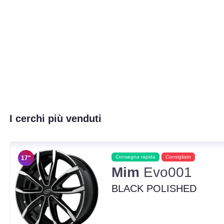
I cerchi più venduti
Consegna rapida
Consigliato
17"
Mim
Evo001
BLACK POLISHED