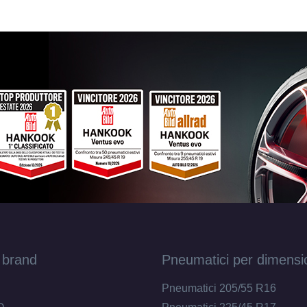
 brand
Pneumatici per dimensi
Pneumatici 205/55 R16