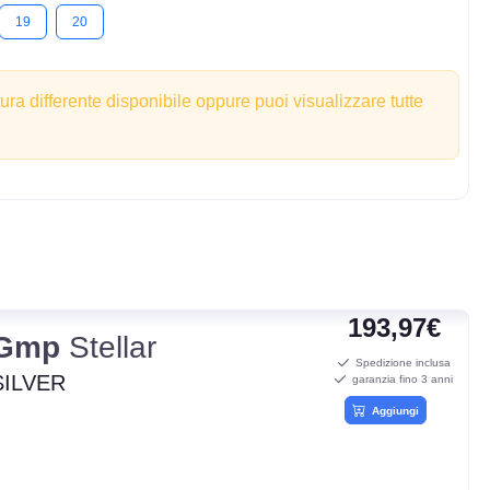
19
20
tura differente disponibile oppure puoi visualizzare tutte
193,97€
Gmp
Stellar
Spedizione inclusa
SILVER
garanzia fino 3 anni
Aggiungi