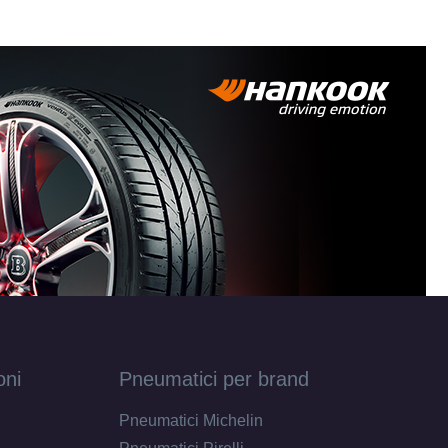
oni
Pneumatici per brand
Pneumatici Michelin