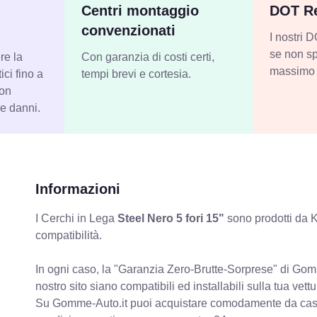
Centri montaggio
DOT Re
convenzionati
I nostri
se non sp
re la
Con garanzia di costi certi,
massimo 
ci fino a
tempi brevi e cortesia.
con
 e danni.
Informazioni
I Cerchi in Lega
Steel Nero 5 fori 15"
sono prodotti da K
compatibilità.
In ogni caso, la "Garanzia Zero-Brutte-Sorprese" di Gomm
nostro sito siano compatibili ed installabili sulla tua vettu
Su Gomme-Auto.it puoi acquistare comodamente da casa C