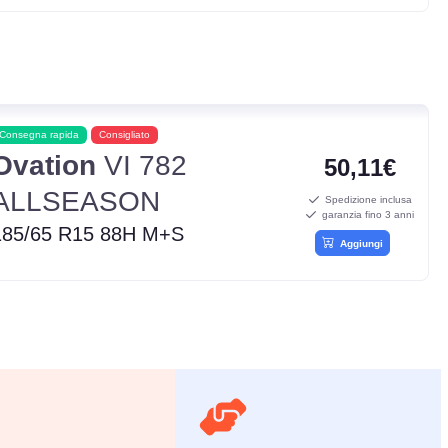
Consegna rapida
Consigliato
Ovation
VI 782
50,11€
ALLSEASON
Spedizione inclusa
garanzia fino 3 anni
185/65 R15 88H M+S
Aggiungi