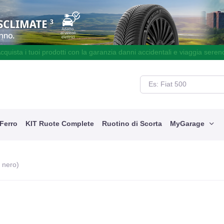
cquista i tuoi prodotti con la garanzia danni accidentali e viaggia seren
 Ferro
KIT Ruote Complete
Ruotino di Scorta
MyGarage
i nero)