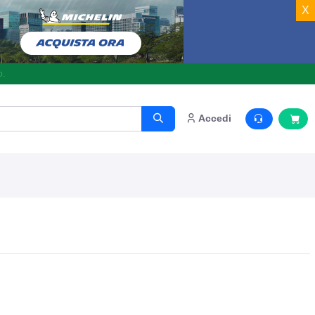
X
o.
Accedi