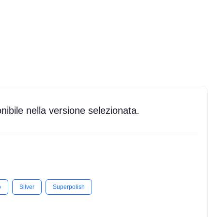
ibile nella versione selezionata.
o
Silver
Superpolish