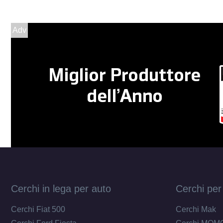
Adv
Cerchi in lega per auto
Cerchi per
Cerchi Fiat 500
Cerchi Mak