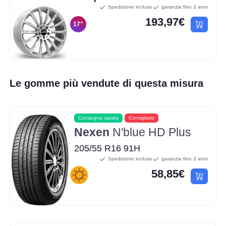
Spedizione inclusa
garanzia fino 3 anni
193,97€
17"
Le gomme più vendute di questa misura
Consegna rapida
Consigliato
Nexen
N'blue HD Plus
205/55 R16 91H
Spedizione inclusa
garanzia fino 3 anni
58,85€