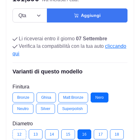
Aggiungi
Li riceverai entro il giorno
07 Settembre
Verifica la compatibilità con la tua auto
cliccando
qui
Varianti di questo modello
Finitura
Bronze
Ghisa
Matt Bronze
Nero
Neutro
Silver
Superpolish
Diametro
12
13
14
15
16
17
18