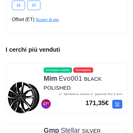
19
20
Offset (ET)
Scopri di più
I cerchi più venduti
Consegna rapida
Consigliato
Mim
Evo001
BLACK
POLISHED
Spedizione inclusa
garanzia fino 3 anni
171,35€
17"
Gmp
Stellar
SILVER