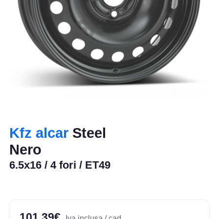
Kfz alcar
Steel
Nero
6.5x16 / 4 fori / ET49
101,39€
Iva inclusa / cad.