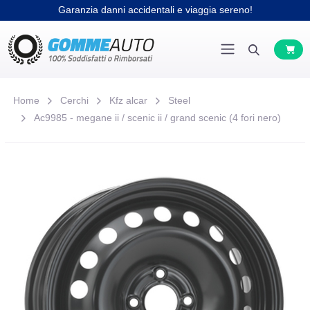
Garanzia danni accidentali e viaggia sereno!
Home
Cerchi
Kfz alcar
Steel
Ac9985 - megane ii / scenic ii / grand scenic (4 fori nero)