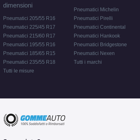
dimensioni
Pneumatici Michelin
Pneumatici 205/55 R16
Pneumatici Pirelli
Pneumatici 225/45 R17
Pneumatici Continental
Pneumatici 215/60 R17
Pneumatici Hankook
Pneumatici 195/55 R16
Pneumatici Bridgestone
Pneumatici 185/65 R15
Pneumatici Nexen
Pneumatici 235/55 R18
Tutti i marchi
Tutti le misure