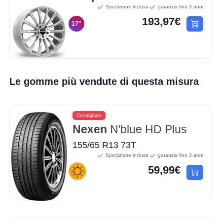
Spedizione inclusa
garanzia fino 3 anni
193,97€
17"
Le gomme più vendute di questa misura
Consigliato
Nexen
N'blue HD Plus
155/65 R13 73T
Spedizione inclusa
garanzia fino 3 anni
59,99€