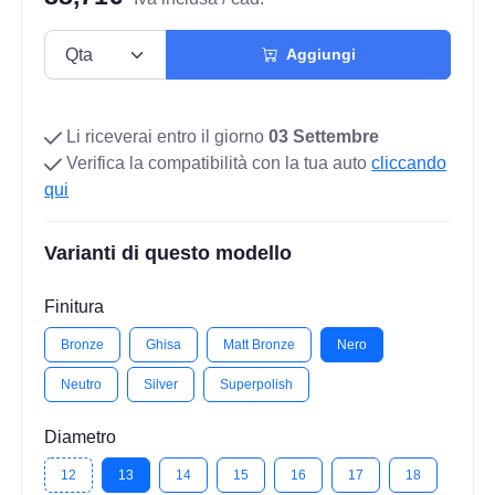
Aggiungi
Li riceverai entro il giorno
03 Settembre
Verifica la compatibilità con la tua auto
cliccando
qui
Varianti di questo modello
Finitura
Bronze
Ghisa
Matt Bronze
Nero
Neutro
Silver
Superpolish
Diametro
12
13
14
15
16
17
18