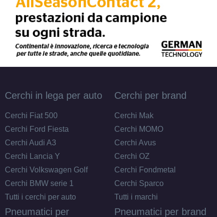
Cerchi in lega per auto
Cerchi per brand
Cerchi Fiat 500
Cerchi Mak
Cerchi Ford Fiesta
Cerchi MOMO
Cerchi Audi A3
Cerchi Avus
Cerchi Lancia Y
Cerchi OZ
Cerchi Volkswagen Golf
Cerchi Fondmetal
Cerchi BMW serie 1
Cerchi Sparco
Tutti i cerchi per auto
Tutti i marchi
Pneumatici per
Pneumatici per brand