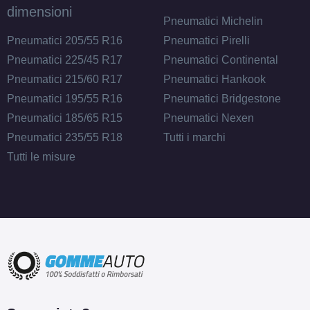
dimensioni
Pneumatici Michelin
Pneumatici 205/55 R16
Pneumatici Pirelli
Pneumatici 225/45 R17
Pneumatici Continental
Pneumatici 215/60 R17
Pneumatici Hankook
Pneumatici 195/55 R16
Pneumatici Bridgestone
Pneumatici 185/65 R15
Pneumatici Nexen
Pneumatici 235/55 R18
Tutti i marchi
Tutti le misure