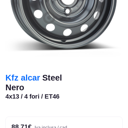
Kfz alcar
Steel
Nero
4x13 / 4 fori / ET46
88,71€
Iva inclusa / cad.