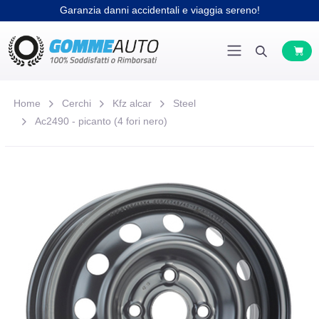
Garanzia danni accidentali e viaggia sereno!
Home
Cerchi
Kfz alcar
Steel
Ac2490 - picanto (4 fori nero)