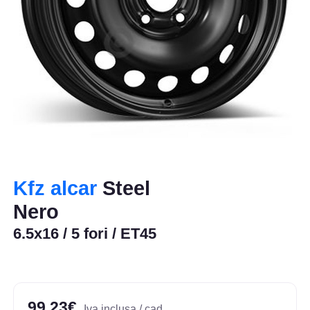
Kfz alcar
Steel
Nero
6.5x16 / 5 fori / ET45
99,23€
Iva inclusa / cad.