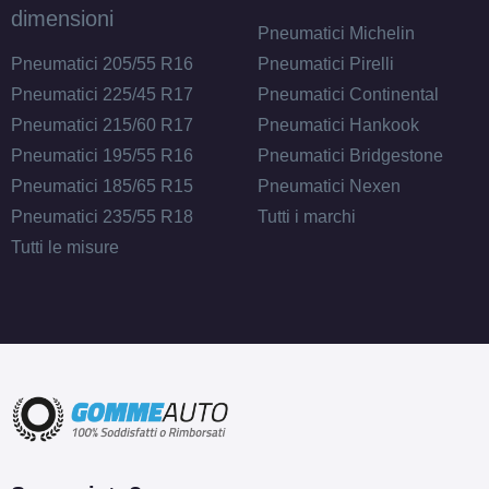
dimensioni
Pneumatici Michelin
Pneumatici 205/55 R16
Pneumatici Pirelli
Pneumatici 225/45 R17
Pneumatici Continental
Pneumatici 215/60 R17
Pneumatici Hankook
Pneumatici 195/55 R16
Pneumatici Bridgestone
Pneumatici 185/65 R15
Pneumatici Nexen
Pneumatici 235/55 R18
Tutti i marchi
Tutti le misure