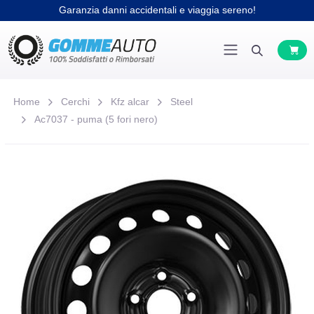
Garanzia danni accidentali e viaggia sereno!
Home
Cerchi
Kfz alcar
Steel
Ac7037 - puma (5 fori nero)