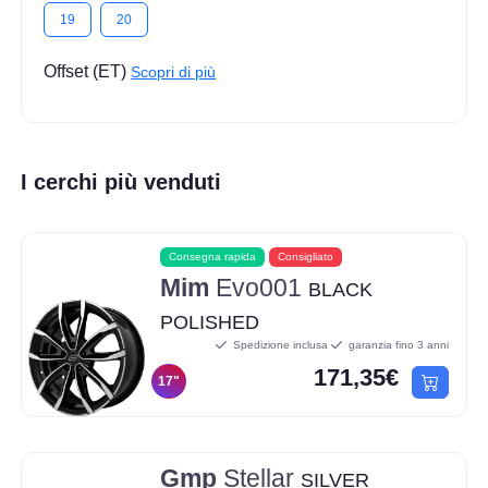
19
20
Offset (ET)
Scopri di più
I cerchi più venduti
Consegna rapida
Consigliato
Mim
Evo001
BLACK
POLISHED
Spedizione inclusa
garanzia fino 3 anni
171,35€
17"
Gmp
Stellar
SILVER