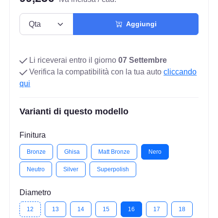
Aggiungi
Li riceverai entro il giorno
07 Settembre
Verifica la compatibilità con la tua auto
cliccando
qui
Varianti di questo modello
Finitura
Bronze
Ghisa
Matt Bronze
Nero
Neutro
Silver
Superpolish
Diametro
12
13
14
15
16
17
18