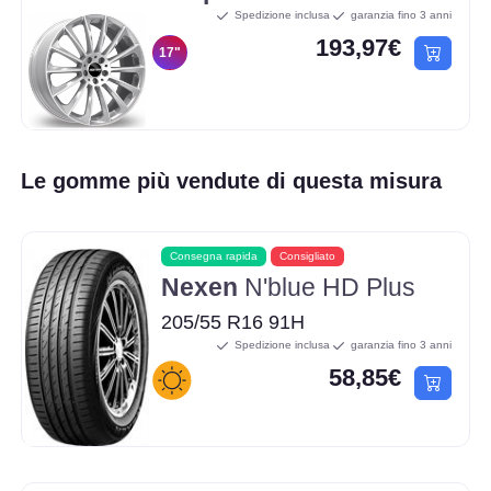
Spedizione inclusa
garanzia fino 3 anni
193,97€
17"
Le gomme più vendute di questa misura
Consegna rapida
Consigliato
Nexen
N'blue HD Plus
205/55 R16 91H
Spedizione inclusa
garanzia fino 3 anni
58,85€