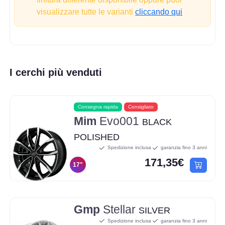
visualizzare tutte le varianti
cliccando qui
I cerchi più venduti
Consegna rapida
Consigliato
Mim
Evo001
BLACK
POLISHED
Spedizione inclusa
garanzia fino 3 anni
171,35€
17"
Gmp
Stellar
SILVER
Spedizione inclusa
garanzia fino 3 anni