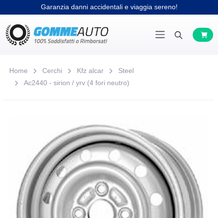
Garanzia danni accidentali e viaggia sereno!
Home
Cerchi
Kfz alcar
Steel
Ac2440 - sirion / yrv (4 fori neutro)