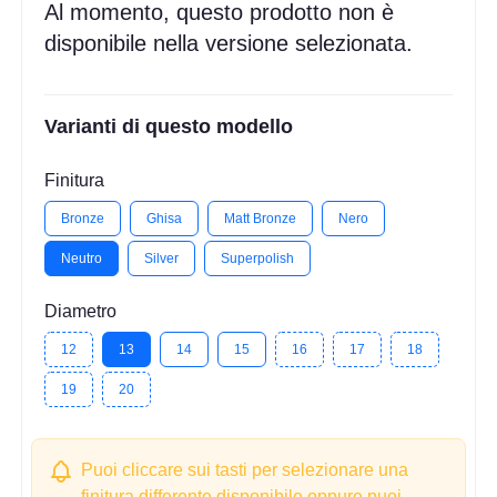
Al momento, questo prodotto non è
disponibile nella versione selezionata.
Varianti di questo modello
Finitura
Bronze
Ghisa
Matt Bronze
Nero
Neutro
Silver
Superpolish
Diametro
12
13
14
15
16
17
18
19
20
Puoi cliccare sui tasti per selezionare una
finitura differente disponibile oppure puoi