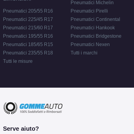
Pneumatici Michelin
Pneumatici 205/55 R16
Pneumatici Pirelli
Pneumatici 225/45 R17
Pneumatici Continental
Pneumatici 215/60 R17
Pneumatici Hankook
Pneumatici 195/55 R16
Pneumatici Bridgestone
Pneumatici 185/65 R15
Pneumatici Nexen
Pneumatici 235/55 R18
Tutti i marchi
Tutti le misure
Serve aiuto?