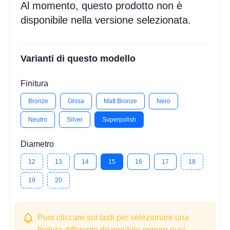
Al momento, questo prodotto non è
disponibile nella versione selezionata.
Varianti di questo modello
Finitura
Bronze
Ghisa
Matt Bronze
Nero
Neutro
Silver
Superpolish
Diametro
12
13
14
15
16
17
18
19
20
Puoi cliccare sui tasti per selezionare una
finitura differente disponibile oppure puoi