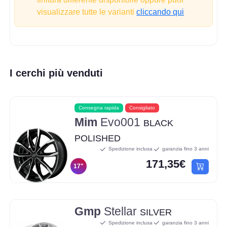
visualizzare tutte le varianti
cliccando qui
I cerchi più venduti
Consegna rapida
Consigliato
Mim
Evo001
BLACK
POLISHED
Spedizione inclusa
garanzia fino 3 anni
171,35€
17"
Gmp
Stellar
SILVER
Spedizione inclusa
garanzia fino 3 anni