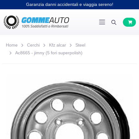
Garanzia danni accidentali e viaggia sereno!
Home
Cerchi
Kfz alcar
Steel
Ac8665 - jimny (5 fori superpolish)