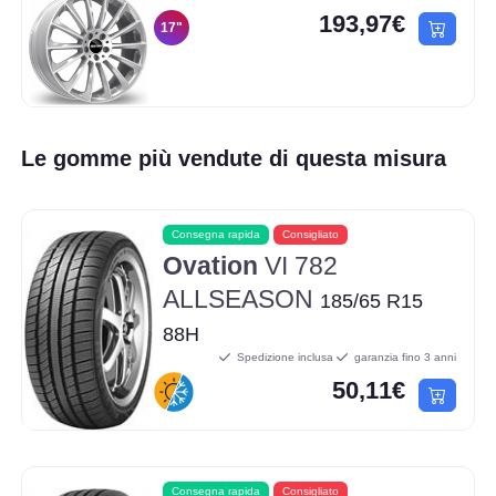
193,97€
17"
Le gomme più vendute di questa misura
Consegna rapida
Consigliato
Ovation
VI 782
ALLSEASON
185/65 R15
88H
Spedizione inclusa
garanzia fino 3 anni
50,11€
Consegna rapida
Consigliato