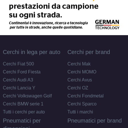
Cerchi in lega per auto
Cerchi per brand
Cerchi Fiat 500
Cerchi Mak
Cerchi Ford Fiesta
Cerchi MOMO
Cerchi Audi A3
Cerchi Avus
Cerchi Lancia Y
Cerchi OZ
Cerchi Volkswagen Golf
Cerchi Fondmetal
Cerchi BMW serie 1
Cerchi Sparco
Tutti i cerchi per auto
Tutti i marchi
Pneumatici per
Pneumatici per brand