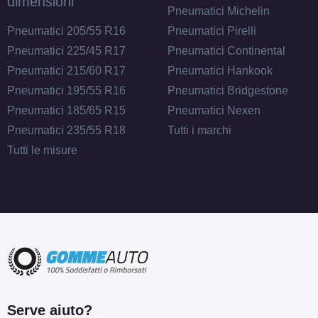
dimensioni
Pneumatici Michelin
Pneumatici 205/55 R16
Pneumatici Pirelli
Pneumatici 225/45 R17
Pneumatici Continental
Pneumatici 215/60 R17
Pneumatici Hankook
Pneumatici 195/55 R16
Pneumatici Bridgestone
Pneumatici 185/65 R15
Pneumatici Nexen
Pneumatici 235/55 R18
Tutti i marchi
Tutti le misure
Serve aiuto?