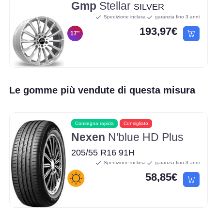
Gmp
Stellar
SILVER
Spedizione inclusa
garanzia fino 3 anni
193,97€
17"
Le gomme più vendute di questa misura
Consegna rapida
Consigliato
Nexen
N'blue HD Plus
205/55 R16 91H
Spedizione inclusa
garanzia fino 3 anni
58,85€