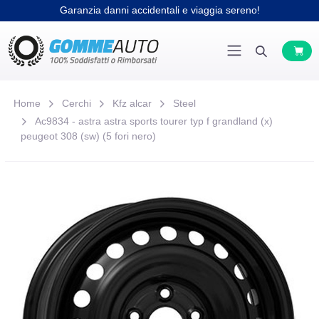
Garanzia danni accidentali e viaggia sereno!
Home
Cerchi
Kfz alcar
Steel
Ac9834 - astra astra sports tourer typ f grandland (x)
peugeot 308 (sw) (5 fori nero)