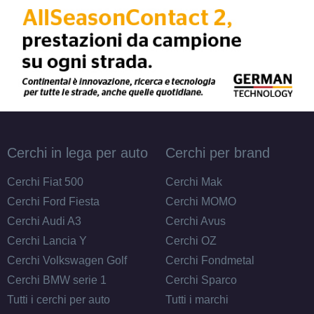
Cerchi in lega per auto
Cerchi per brand
Cerchi Fiat 500
Cerchi Mak
Cerchi Ford Fiesta
Cerchi MOMO
Cerchi Audi A3
Cerchi Avus
Cerchi Lancia Y
Cerchi OZ
Cerchi Volkswagen Golf
Cerchi Fondmetal
Cerchi BMW serie 1
Cerchi Sparco
Tutti i cerchi per auto
Tutti i marchi