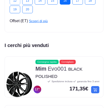
12
13
14
15
16
17
18
19
20
Offset (ET)
Scopri di più
I cerchi più venduti
Consegna rapida
Consigliato
Mim
Evo001
BLACK
POLISHED
Spedizione inclusa
garanzia fino 3 anni
171,35€
17"