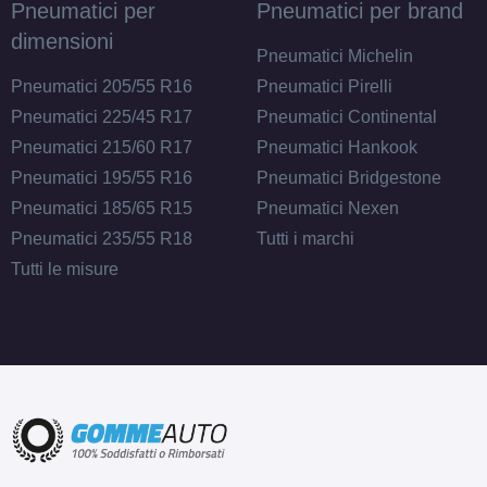
Pneumatici per
Pneumatici per brand
dimensioni
Pneumatici Michelin
Pneumatici 205/55 R16
Pneumatici Pirelli
Pneumatici 225/45 R17
Pneumatici Continental
Pneumatici 215/60 R17
Pneumatici Hankook
Pneumatici 195/55 R16
Pneumatici Bridgestone
Pneumatici 185/65 R15
Pneumatici Nexen
Pneumatici 235/55 R18
Tutti i marchi
Tutti le misure