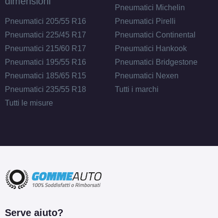
dimensioni
Pneumatici Michelin
Pneumatici 205/55 R16
Pneumatici Pirelli
Pneumatici 225/45 R17
Pneumatici Continental
Pneumatici 215/60 R17
Pneumatici Hankook
Pneumatici 195/55 R16
Pneumatici Bridgestone
Pneumatici 185/65 R15
Pneumatici Nexen
Pneumatici 235/55 R18
Tutti i marchi
Tutti le misure
Serve aiuto?