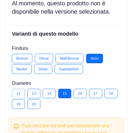
Al momento, questo prodotto non è
disponibile nella versione selezionata.
Varianti di questo modello
Finitura
Bronze
Ghisa
Matt Bronze
Nero
Neutro
Silver
Superpolish
Diametro
12
13
14
15
16
17
18
19
20
Puoi cliccare sui tasti per selezionare una
finitura differente disponibile oppure puoi