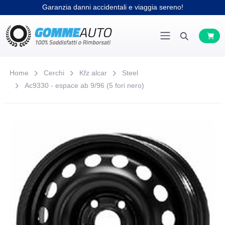
Garanzia danni accidentali e viaggia sereno!
Home
Cerchi
Kfz alcar
Steel
Ac9330 - espace ab 9/96 (5 fori nero)