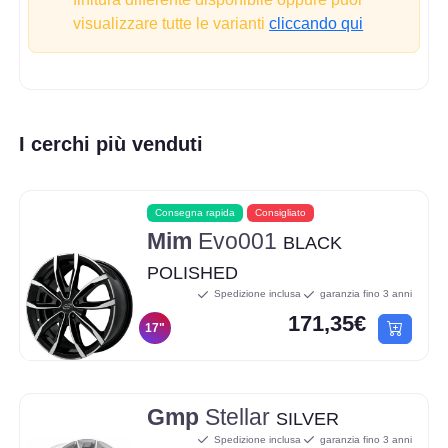
visualizzare tutte le varianti
cliccando qui
I cerchi più venduti
Consegna rapida
Consigliato
Mim
Evo001
BLACK
POLISHED
Spedizione inclusa
garanzia fino 3 anni
171,35€
17"
Gmp
Stellar
SILVER
Spedizione inclusa
garanzia fino 3 anni