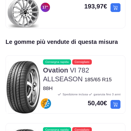
193,97€
17"
Le gomme più vendute di questa misura
Consegna rapida
Consigliato
Ovation
VI 782
ALLSEASON
185/65 R15
88H
Spedizione inclusa
garanzia fino 3 anni
50,40€
Consegna rapida
Consigliato