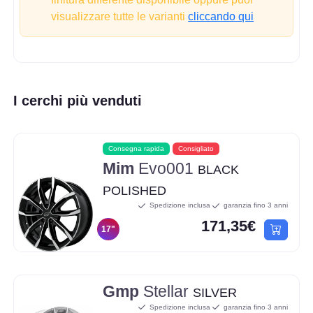
visualizzare tutte le varianti
cliccando qui
I cerchi più venduti
Consegna rapida
Consigliato
Mim
Evo001
BLACK
POLISHED
Spedizione inclusa
garanzia fino 3 anni
171,35€
17"
Gmp
Stellar
SILVER
Spedizione inclusa
garanzia fino 3 anni