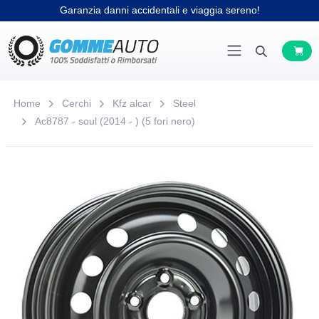
Garanzia danni accidentali e viaggia sereno!
Home
Cerchi
Kfz alcar
Steel
Ac8787 - soul (2014 - ) (5 fori nero)