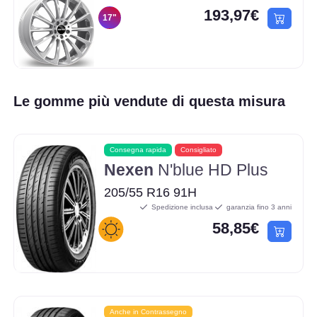
193,97€
17"
Le gomme più vendute di questa misura
Consegna rapida
Consigliato
Nexen
N'blue HD Plus
205/55 R16 91H
Spedizione inclusa
garanzia fino 3 anni
58,85€
Anche in Contrassegno