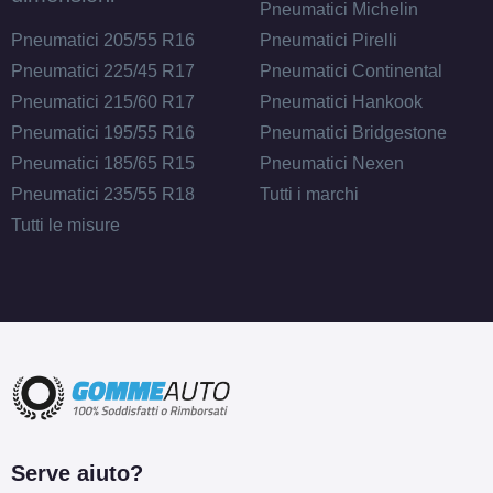
Pneumatici Michelin
Pneumatici 205/55 R16
Pneumatici Pirelli
Pneumatici 225/45 R17
Pneumatici Continental
Pneumatici 215/60 R17
Pneumatici Hankook
Pneumatici 195/55 R16
Pneumatici Bridgestone
Pneumatici 185/65 R15
Pneumatici Nexen
Pneumatici 235/55 R18
Tutti i marchi
Tutti le misure
Serve aiuto?