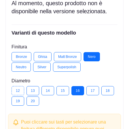
Al momento, questo prodotto non è
disponibile nella versione selezionata.
Varianti di questo modello
Finitura
Bronze
Ghisa
Matt Bronze
Nero
Neutro
Silver
Superpolish
Diametro
12
13
14
15
16
17
18
19
20
Puoi cliccare sui tasti per selezionare una
finitura differente disponibile oppure puoi