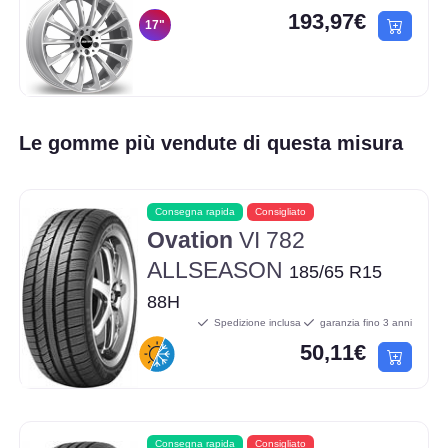
193,97€
17"
Le gomme più vendute di questa misura
Consegna rapida
Consigliato
Ovation
VI 782
ALLSEASON
185/65 R15
88H
Spedizione inclusa
garanzia fino 3 anni
50,11€
Consegna rapida
Consigliato