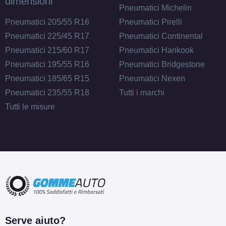
dimensioni
Pneumatici Michelin
Pneumatici 205/55 R16
Pneumatici Pirelli
Pneumatici 225/45 R17
Pneumatici Continental
Pneumatici 215/60 R17
Pneumatici Hankook
Pneumatici 195/55 R16
Pneumatici Bridgestone
Pneumatici 185/65 R15
Pneumatici Nexen
Pneumatici 235/55 R18
Tutti i marchi
Tutti le misure
Serve aiuto?