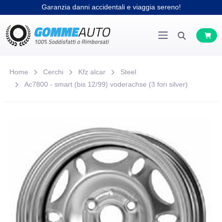
Garanzia danni accidentali e viaggia sereno!
Home
Cerchi
Kfz alcar
Steel
Ac7800 - smart (bis 12/99) voderachse (3 fori silver)