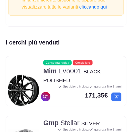
visualizzare tutte le varianti
cliccando qui
I cerchi più venduti
Consegna rapida
Consigliato
Mim
Evo001
BLACK
POLISHED
Spedizione inclusa
garanzia fino 3 anni
171,35€
17"
Gmp
Stellar
SILVER
Spedizione inclusa
garanzia fino 3 anni