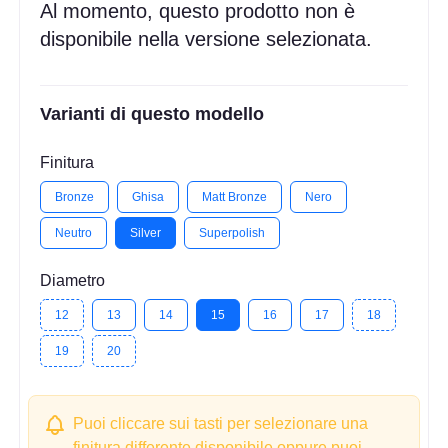
Al momento, questo prodotto non è
disponibile nella versione selezionata.
Varianti di questo modello
Finitura
Bronze
Ghisa
Matt Bronze
Nero
Neutro
Silver
Superpolish
Diametro
12
13
14
15
16
17
18
19
20
Puoi cliccare sui tasti per selezionare una
finitura differente disponibile oppure puoi