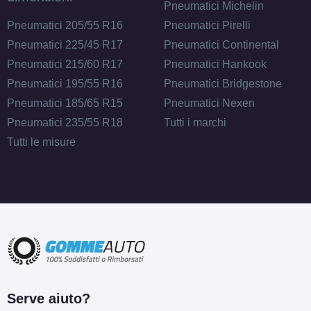
Pneumatici Michelin
Pneumatici 205/55 R16
Pneumatici Pirelli
Pneumatici 225/45 R17
Pneumatici Continental
Pneumatici 215/60 R17
Pneumatici Hankook
Pneumatici 195/55 R16
Pneumatici Bridgestone
Pneumatici 185/65 R15
Pneumatici Nexen
Pneumatici 235/55 R18
Tutti i marchi
Tutti le misure
Serve aiuto?