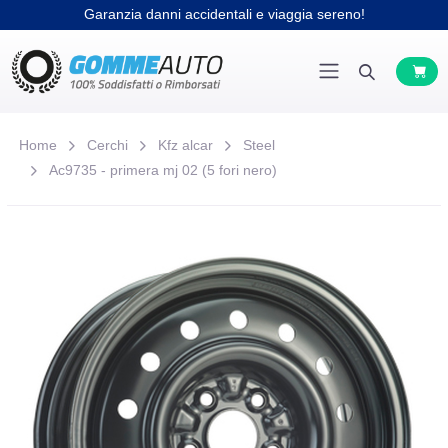
Garanzia danni accidentali e viaggia sereno!
Home
Cerchi
Kfz alcar
Steel
Ac9735 - primera mj 02 (5 fori nero)