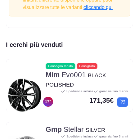
visualizzare tutte le varianti
cliccando qui
I cerchi più venduti
Consegna rapida
Consigliato
Mim
Evo001
BLACK
POLISHED
Spedizione inclusa
garanzia fino 3 anni
171,35€
17"
Gmp
Stellar
SILVER
Spedizione inclusa
garanzia fino 3 anni