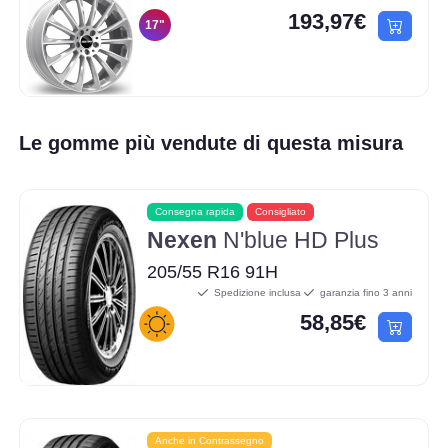
193,97€
17"
Le gomme più vendute di questa misura
Consegna rapida
Consigliato
Nexen
N'blue HD Plus
205/55 R16 91H
Spedizione inclusa
garanzia fino 3 anni
58,85€
Anche in Contrassegno