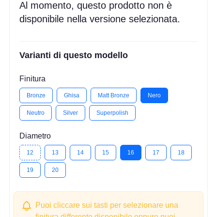
Al momento, questo prodotto non è
disponibile nella versione selezionata.
Varianti di questo modello
Finitura
Bronze
Ghisa
Matt Bronze
Nero
Neutro
Silver
Superpolish
Diametro
12
13
14
15
16
17
18
19
20
Puoi cliccare sui tasti per selezionare una
finitura differente disponibile oppure puoi