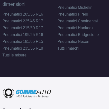
dimensioni
Pneumatici Michelin
Pneumatici 205/55 R16
Pneumatici Pirelli
Pneumatici 225/45 R17
Pneumatici Continental
Pneumatici 215/60 R17
Pneumatici Hankook
Pneumatici 195/55 R16
Pneumatici Bridgestone
Pneumatici 185/65 R15
Pneumatici Nexen
Pneumatici 235/55 R18
Tutti i marchi
Tutti le misure