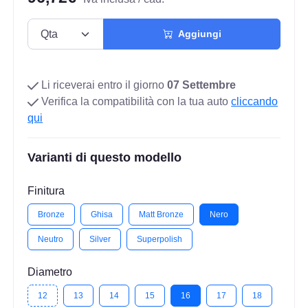
Aggiungi
Li riceverai entro il giorno
07 Settembre
Verifica la compatibilità con la tua auto
cliccando
qui
Varianti di questo modello
Finitura
Bronze
Ghisa
Matt Bronze
Nero
Neutro
Silver
Superpolish
Diametro
12
13
14
15
16
17
18