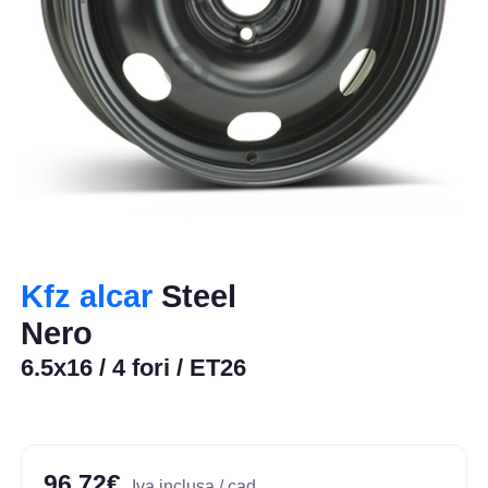
Kfz alcar
Steel
Nero
6.5x16 / 4 fori / ET26
96,72€
Iva inclusa / cad.