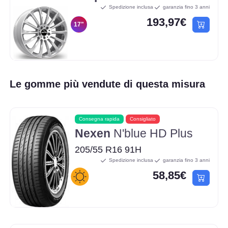
Spedizione inclusa
garanzia fino 3 anni
193,97€
17"
Le gomme più vendute di questa misura
Consegna rapida
Consigliato
Nexen
N'blue HD Plus
205/55 R16 91H
Spedizione inclusa
garanzia fino 3 anni
58,85€