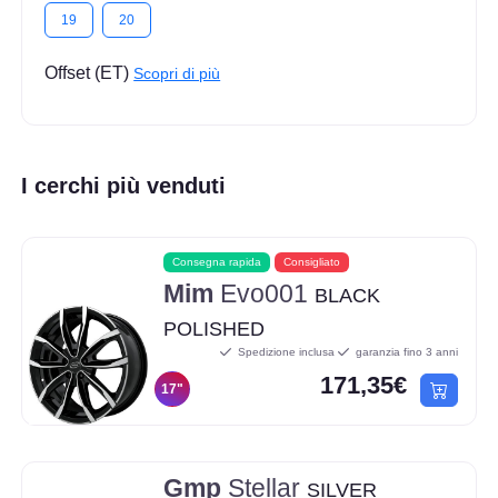
19
20
Offset (ET)
Scopri di più
I cerchi più venduti
Consegna rapida
Consigliato
Mim
Evo001
BLACK
POLISHED
Spedizione inclusa
garanzia fino 3 anni
171,35€
17"
Gmp
Stellar
SILVER