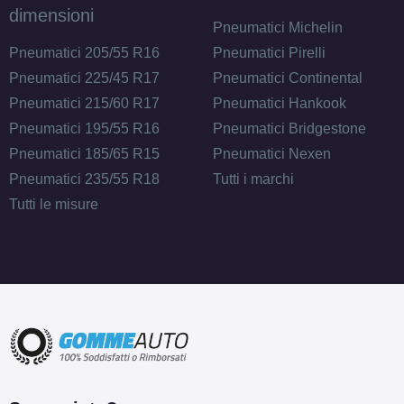
dimensioni
Pneumatici Michelin
Pneumatici 205/55 R16
Pneumatici Pirelli
Pneumatici 225/45 R17
Pneumatici Continental
Pneumatici 215/60 R17
Pneumatici Hankook
Pneumatici 195/55 R16
Pneumatici Bridgestone
Pneumatici 185/65 R15
Pneumatici Nexen
Pneumatici 235/55 R18
Tutti i marchi
Tutti le misure