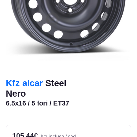
Kfz alcar
Steel
Nero
6.5x16 / 5 fori / ET37
105,44€
Iva inclusa / cad.