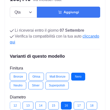
Aggiungi
Li riceverai entro il giorno
07 Settembre
Verifica la compatibilità con la tua auto
cliccando
qui
Varianti di questo modello
Finitura
Bronze
Ghisa
Matt Bronze
Nero
Neutro
Silver
Superpolish
Diametro
12
13
14
15
16
17
18