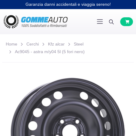
Garanzia danni accidentali e viaggia sereno!
Home
Cerchi
Kfz alcar
Steel
Ac9045 - astra m/y04 5l (5 fori nero)