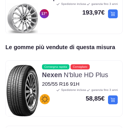
Spedizione inclusa
garanzia fino 3 anni
193,97€
17"
Le gomme più vendute di questa misura
Consegna rapida
Consigliato
Nexen
N'blue HD Plus
205/55 R16 91H
Spedizione inclusa
garanzia fino 3 anni
58,85€