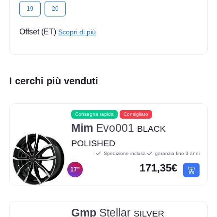
19
20
Offset (ET)
Scopri di più
I cerchi più venduti
Consegna rapida
Consigliato
Mim
Evo001
BLACK
POLISHED
Spedizione inclusa
garanzia fino 3 anni
171,35€
17"
Gmp
Stellar
SILVER