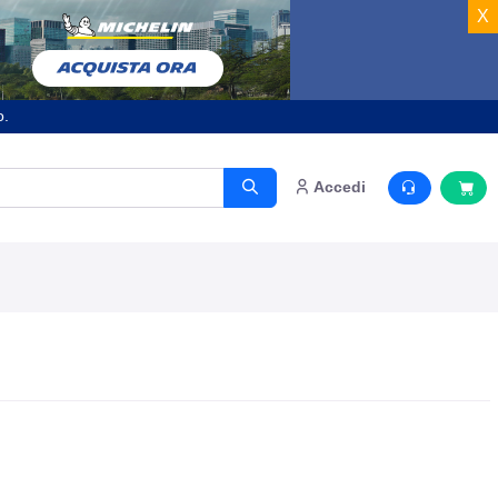
X
o.
Accedi