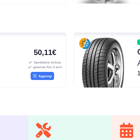
50,11€
Spedizione inclusa
garanzia fino 3 anni
Aggiungi