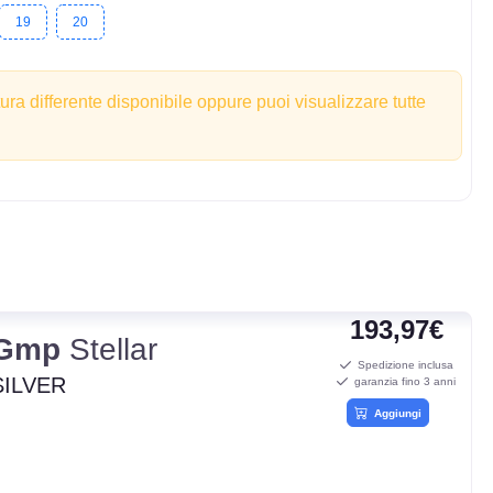
19
20
tura differente disponibile oppure puoi visualizzare tutte
193,97€
Gmp
Stellar
Spedizione inclusa
SILVER
garanzia fino 3 anni
Aggiungi