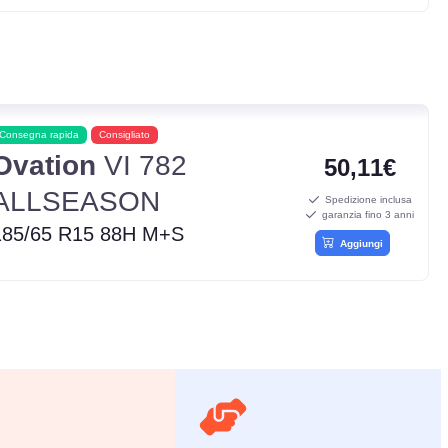
Consegna rapida
Consigliato
Ovation
VI 782
50,11€
ALLSEASON
Spedizione inclusa
garanzia fino 3 anni
185/65 R15 88H M+S
Aggiungi