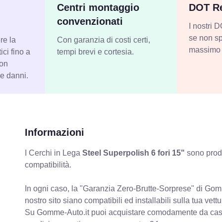
Centri montaggio
DOT Re
convenzionati
I nostri
se non sp
re la
Con garanzia di costi certi,
massimo 
ci fino a
tempi brevi e cortesia.
con
 e danni.
Informazioni
I Cerchi in Lega
Steel Superpolish 6 fori 15"
sono prodo
compatibilità.
In ogni caso, la "Garanzia Zero-Brutte-Sorprese" di Gomm
nostro sito siano compatibili ed installabili sulla tua vettu
Su Gomme-Auto.it puoi acquistare comodamente da casa C