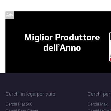
Adv
Cerchi in lega per auto
Cerchi per
Cerchi Fiat 500
Cerchi Mak