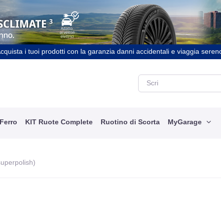
cquista i tuoi prodotti con la garanzia danni accidentali e viaggia seren
 Ferro
KIT Ruote Complete
Ruotino di Scorta
MyGarage
superpolish)