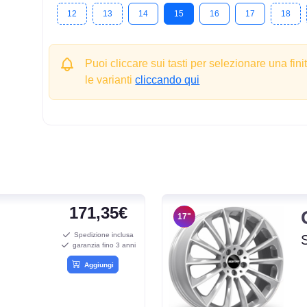
12
13
14
15
16
17
18
Puoi cliccare sui tasti per selezionare una fini
le varianti
cliccando qui
171,35€
17"
Spedizione inclusa
garanzia fino 3 anni
Aggiungi