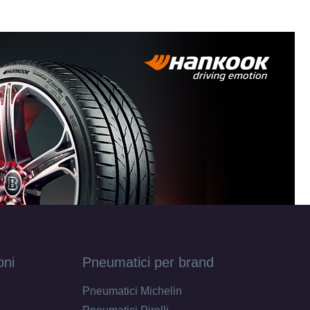
oni
Pneumatici per brand
Pneumatici Michelin