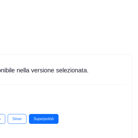
ibile nella versione selezionata.
o
Silver
Superpolish