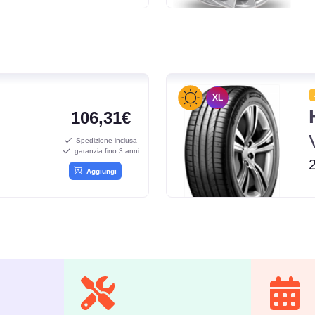
XL
106,31€
Spedizione inclusa
garanzia fino 3 anni
Aggiungi