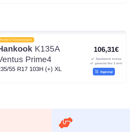
Anche in Contrassegno
Hankook
K135A
106,31€
Ventus Prime4
Spedizione inclusa
garanzia fino 3 anni
235/55 R17 103H (+) XL
Aggiungi