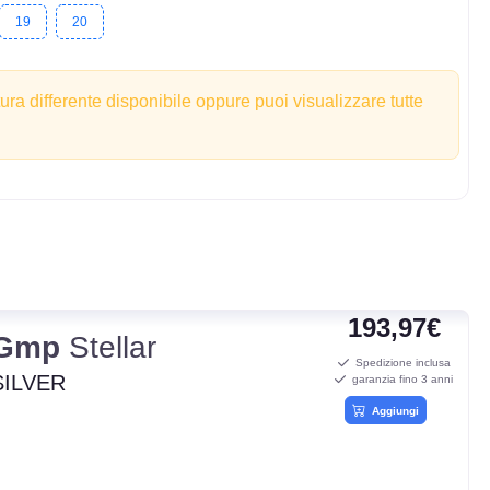
19
20
tura differente disponibile oppure puoi visualizzare tutte
193,97€
Gmp
Stellar
Spedizione inclusa
SILVER
garanzia fino 3 anni
Aggiungi