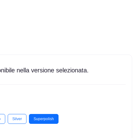
ibile nella versione selezionata.
o
Silver
Superpolish