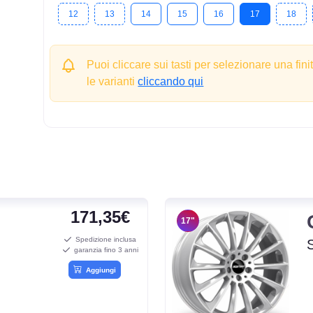
12
13
14
15
16
17
18
Puoi cliccare sui tasti per selezionare una fini
le varianti
cliccando qui
171,35€
17"
Spedizione inclusa
garanzia fino 3 anni
Aggiungi