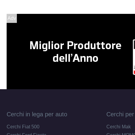
Adv
Cerchi in lega per auto
Cerchi per
Cerchi Fiat 500
Cerchi Mak