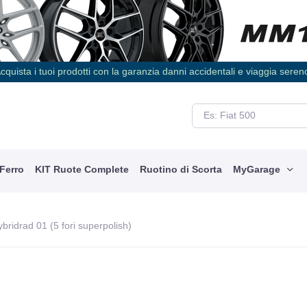
cquista i tuoi prodotti con la garanzia danni accidentali e viaggia seren
 Ferro
KIT Ruote Complete
Ruotino di Scorta
MyGarage
ybridrad 01 (5 fori superpolish)