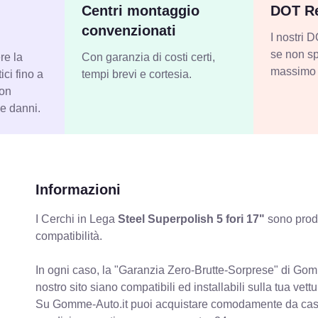
Centri montaggio
DOT Re
convenzionati
I nostri
se non sp
re la
Con garanzia di costi certi,
massimo 
ci fino a
tempi brevi e cortesia.
con
 e danni.
Informazioni
I Cerchi in Lega
Steel Superpolish 5 fori 17"
sono prodo
compatibilità.
In ogni caso, la "Garanzia Zero-Brutte-Sorprese" di Gomm
nostro sito siano compatibili ed installabili sulla tua vettu
Su Gomme-Auto.it puoi acquistare comodamente da casa C