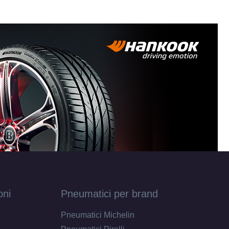
oni
Pneumatici per brand
Pneumatici Michelin