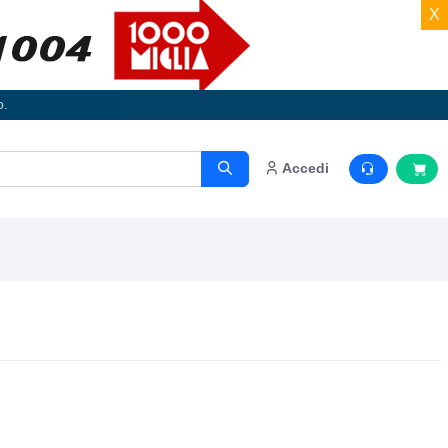
X
o.
Accedi