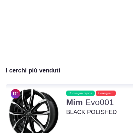
I cerchi più venduti
Consegna rapida
Consigliato
17"
Mim
Evo001
BLACK POLISHED