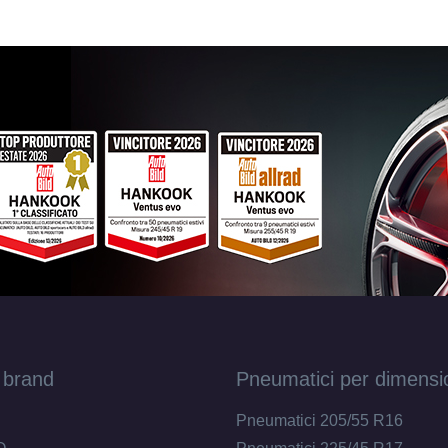
 brand
Pneumatici per dimensi
Pneumatici 205/55 R16