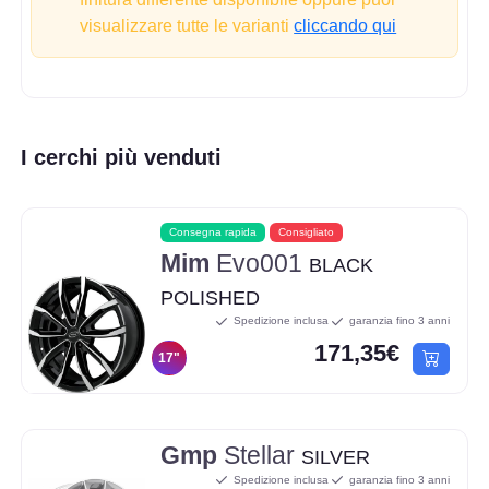
visualizzare tutte le varianti
cliccando qui
I cerchi più venduti
Consegna rapida
Consigliato
Mim
Evo001
BLACK
POLISHED
Spedizione inclusa
garanzia fino 3 anni
171,35€
17"
Gmp
Stellar
SILVER
Spedizione inclusa
garanzia fino 3 anni