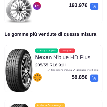
193,97€
17"
Le gomme più vendute di questa misura
Consegna rapida
Consigliato
Nexen
N'blue HD Plus
205/55 R16 91H
Spedizione inclusa
garanzia fino 3 anni
58,85€
Anche in Contrassegno