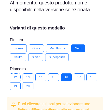
Al momento, questo prodotto non è
disponibile nella versione selezionata.
Varianti di questo modello
Finitura
Bronze
Ghisa
Matt Bronze
Nero
Neutro
Silver
Superpolish
Diametro
12
13
14
15
16
17
18
19
20
Puoi cliccare sui tasti per selezionare una
finitura differente disponibile oppure puoi