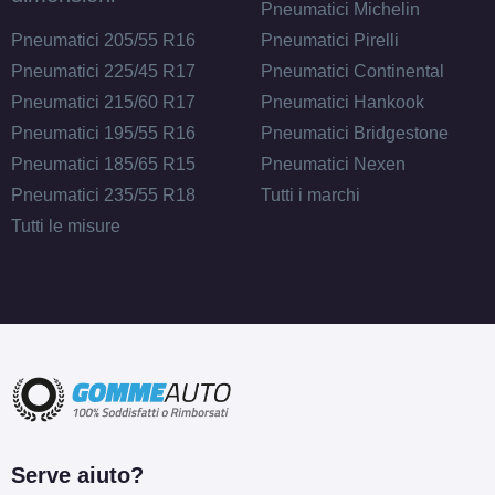
Pneumatici Michelin
Pneumatici 205/55 R16
Pneumatici Pirelli
Pneumatici 225/45 R17
Pneumatici Continental
Pneumatici 215/60 R17
Pneumatici Hankook
Pneumatici 195/55 R16
Pneumatici Bridgestone
Pneumatici 185/65 R15
Pneumatici Nexen
Pneumatici 235/55 R18
Tutti i marchi
Tutti le misure
Serve aiuto?