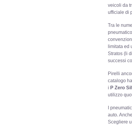
veicoli da t
ufficiale d
Tra le numer
pneumatico 
convenziona
limitata ed
Stratos (li 
successi co
Pirelli anc
catalogo ha
i
P Zero Si
utilizzo quo
I pneumatic
auto. Anche
Scegliere u