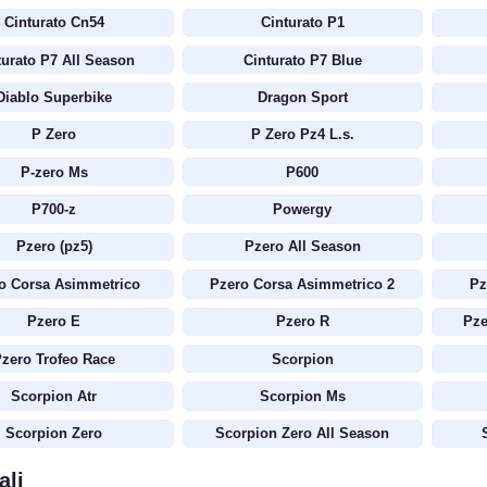
Cinturato Cn54
Cinturato P1
turato P7 All Season
Cinturato P7 Blue
Diablo Superbike
Dragon Sport
P Zero
P Zero Pz4 L.s.
P-zero Ms
P600
P700-z
Powergy
Pzero (pz5)
Pzero All Season
o Corsa Asimmetrico
Pzero Corsa Asimmetrico 2
Pz
Pzero E
Pzero R
Pze
zero Trofeo Race
Scorpion
Scorpion Atr
Scorpion Ms
Scorpion Zero
Scorpion Zero All Season
ali