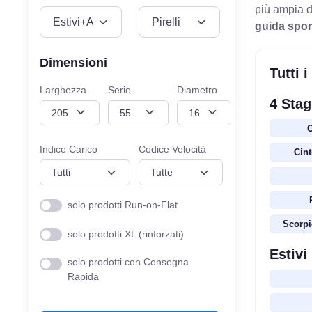
più ampia d
VEICOLO
MISURE
guida spor
Dimensioni
Tutti i
Larghezza
Serie
Diametro
4 Stag
C
Indice Carico
Codice Velocità
Cint
solo prodotti Run-on-Flat
Scorpi
solo prodotti XL (rinforzati)
Estivi
solo prodotti con Consegna
Rapida