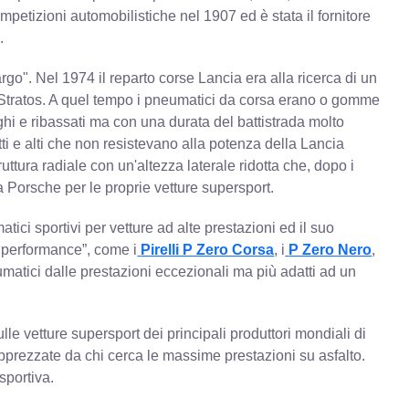
mpetizioni automobilistiche nel 1907 ed è stata il fornitore
.
argo". Nel 1974 il reparto corse Lancia era alla ricerca di un
 Stratos. A quel tempo i pneumatici da corsa erano o gomme
ghi e ribassati ma con una durata del battistrada molto
tti e alti che non resistevano alla potenza della Lancia
uttura radiale con un'altezza laterale ridotta che, dopo i
Porsche per le proprie vetture supersport.
ici sportivi per vetture ad alte prestazioni ed il suo
x performance”, come i
Pirelli P Zero Corsa
, i
P Zero Nero
,
matici dalle prestazioni eccezionali ma più adatti ad un
le vetture supersport dei principali produttori mondiali di
pprezzate da chi cerca le massime prestazioni su asfalto.
sportiva.