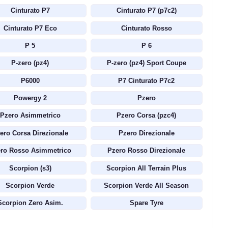
Cinturato P7
Cinturato P7 (p7c2)
Cinturato P7 Eco
Cinturato Rosso
P 5
P 6
P-zero (pz4)
P-zero (pz4) Sport Coupe
P6000
P7 Cinturato P7c2
Powergy 2
Pzero
Pzero Asimmetrico
Pzero Corsa (pzc4)
ero Corsa Direzionale
Pzero Direzionale
ro Rosso Asimmetrico
Pzero Rosso Direzionale
Scorpion (s3)
Scorpion All Terrain Plus
Scorpion Verde
Scorpion Verde All Season
Scorpion Zero Asim.
Spare Tyre