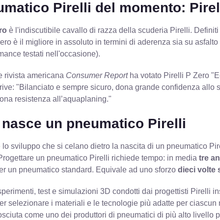
umatico Pirelli del momento: Pirel
ero
è l'indiscutibile cavallo di razza della scuderia Pirelli. Definiti
 Zero è il migliore in assoluto in termini di aderenza sia su asfalt
ance testati nell'occasione).
e rivista americana
Consumer Report
ha votato Pirelli P Zero "Ec
rive: "Bilanciato e sempre sicuro, dona grande confidenza allo ste
uona resistenza all’aquaplaning."
nasce un pneumatico Pirelli
 lo sviluppo che si celano dietro la nascita di un pneumatico Pirel
Progettare un pneumatico Pirelli richiede tempo: in media
tre a
per un pneumatico standard. Equivale ad uno sforzo
dieci volte
perimenti, test e simulazioni 3D condotti dai progettisti Pirelli 
er selezionare i materiali e le tecnologie più adatte per ciascun m
nosciuta come uno dei produttori di pneumatici di più alto livello