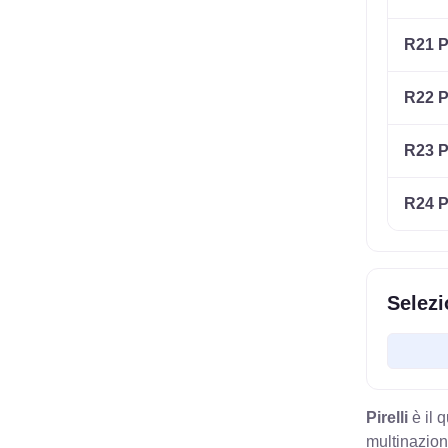
R21 P
R22 P
R23 P
R24 P
Selezi
Pirelli
è il 
multinazion