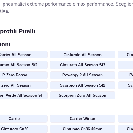
i pneumatici extreme performance e max performance. Scegliendo
tiva.
 profili Pirelli
ioni
arrier All Season
Cinturato All Season
Cin
urato All Season Sf2
Cinturato All Season Sf3
P Zero Rosso
Powergy 2 All Season
P
Pzero All Season
Scorpion All Season Sf2
Sc
on Verde All Season Sf
Scorpion Zero All Season
Carrier
Carrier Winter
Cinturato Cn36
Cinturato Cn36 40mm
Ci