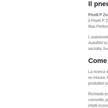
Il pne
Pirelli P Z
il Pirelli P
Max Perform
L'autorevol
AutoBild
sc
asciutta, b
Come 
La ricerca e
su misura. 
produttori 
Richiede es
coinvolte, p
infatti rico