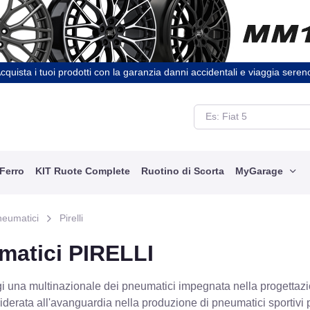
cquista i tuoi prodotti con la garanzia danni accidentali e viaggia seren
 Ferro
KIT Ruote Complete
Ruotino di Scorta
MyGarage
neumatici
Pirelli
matici PIRELLI
ggi una multinazionale dei pneumatici impegnata nella progetta
iderata all'avanguardia nella produzione di pneumatici sportivi 