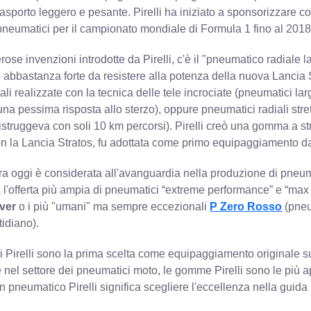
rasporto leggero e pesante. Pirelli ha iniziato a sponsorizzare co
i pneumatici per il campionato mondiale di Formula 1 fino al 2018
ose invenzioni introdotte da Pirelli, c'è il "pneumatico radiale l
abbastanza forte da resistere alla potenza della nuova Lancia
li realizzate con la tecnica delle tele incrociate (pneumatici lar
 una pessima risposta allo sterzo), oppure pneumatici radiali stre
distruggeva con soli 10 km percorsi). Pirelli creò una gomma a str
n la Lancia Stratos, fu adottata come primo equipaggiamento da 
ora oggi è considerata all'avanguardia nella produzione di pneumat
 l'offerta più ampia di pneumatici “extreme performance” e “ma
lver
o i più "umani" ma sempre eccezionali
P Zero Rosso
(pneu
tidiano).
i Pirelli sono la prima scelta come equipaggiamento originale sul
 nel settore dei pneumatici moto, le gomme Pirelli sono le più a
n pneumatico Pirelli significa scegliere l'eccellenza nella guida 