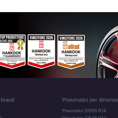
 brand
Pneumatici per dimensi
Pneumatici 205/55 R16