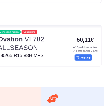
Consegna rapida
Consigliato
Ovation
VI 782
50,11€
ALLSEASON
Spedizione inclusa
garanzia fino 3 anni
185/65 R15 88H M+S
Aggiungi