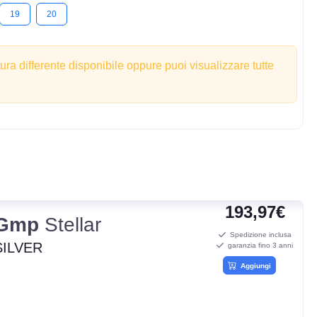
19
20
tura differente disponibile oppure puoi visualizzare tutte
193,97€
Gmp
Stellar
Spedizione inclusa
SILVER
garanzia fino 3 anni
Aggiungi