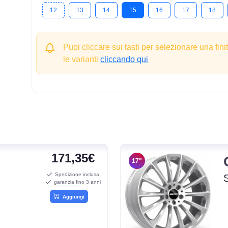
12
13
14
15
16
17
18
Puoi cliccare sui tasti per selezionare una fini
le varianti
cliccando qui
171,35€
17"
Spedizione inclusa
garanzia fino 3 anni
Aggiungi