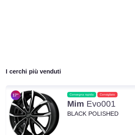
I cerchi più venduti
Consegna rapida
Consigliato
17"
Mim
Evo001
BLACK POLISHED