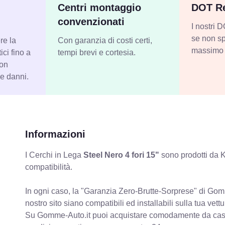
Centri montaggio
DOT Re
convenzionati
I nostri
se non sp
re la
Con garanzia di costi certi,
massimo 
ci fino a
tempi brevi e cortesia.
con
 e danni.
Informazioni
I Cerchi in Lega
Steel Nero 4 fori 15"
sono prodotti da K
compatibilità.
In ogni caso, la "Garanzia Zero-Brutte-Sorprese" di Gomm
nostro sito siano compatibili ed installabili sulla tua vettu
Su Gomme-Auto.it puoi acquistare comodamente da casa C