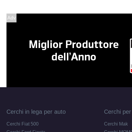
Adv
Cerchi in lega per auto
Cerchi per
Cerchi Fiat 500
Cerchi Mak