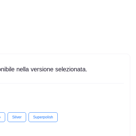
ibile nella versione selezionata.
o
Silver
Superpolish