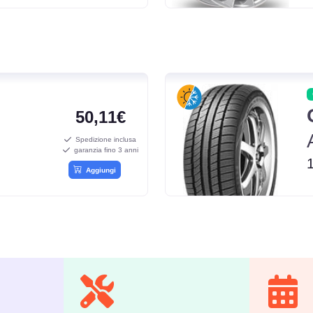
50,11€
Spedizione inclusa
garanzia fino 3 anni
Aggiungi