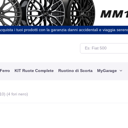
cquista i tuoi prodotti con la garanzia danni accidentali e viaggia seren
 Ferro
KIT Ruote Complete
Ruotino di Scorta
MyGarage
0) (4 fori nero)