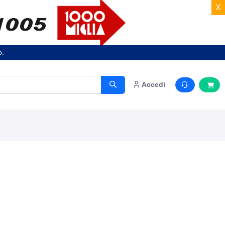
X
o.
Accedi