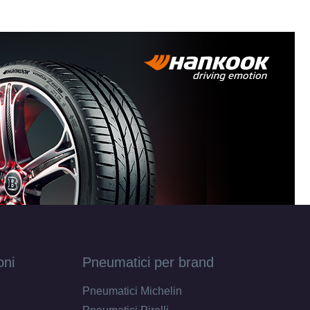
oni
Pneumatici per brand
Pneumatici Michelin