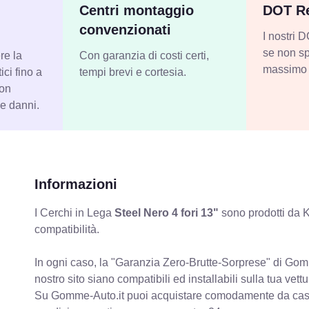
Centri montaggio
DOT Re
convenzionati
I nostri
se non sp
re la
Con garanzia di costi certi,
massimo 
ci fino a
tempi brevi e cortesia.
con
 e danni.
Informazioni
I Cerchi in Lega
Steel Nero 4 fori 13"
sono prodotti da K
compatibilità.
In ogni caso, la "Garanzia Zero-Brutte-Sorprese" di Gomm
nostro sito siano compatibili ed installabili sulla tua vettu
Su Gomme-Auto.it puoi acquistare comodamente da casa C