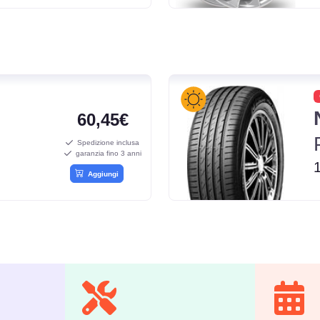
60,45€
Spedizione inclusa
garanzia fino 3 anni
Aggiungi