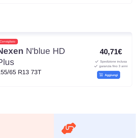
Consigliato
Nexen
N'blue HD
40,71€
Plus
Spedizione inclusa
garanzia fino 3 anni
155/65 R13 73T
Aggiungi