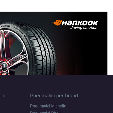
oni
Pneumatici per brand
Pneumatici Michelin