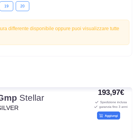
19
20
tura differente disponibile oppure puoi visualizzare tutte
193,97€
Gmp
Stellar
Spedizione inclusa
SILVER
garanzia fino 3 anni
Aggiungi