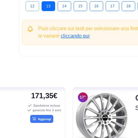
12
13
14
15
16
17
18
Puoi cliccare sui tasti per selezionare una fini
le varianti
cliccando qui
171,35€
17"
Spedizione inclusa
garanzia fino 3 anni
Aggiungi