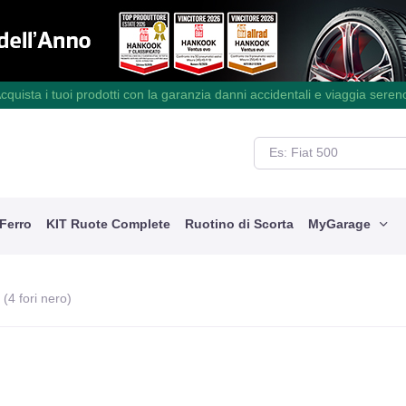
cquista i tuoi prodotti con la garanzia danni accidentali e viaggia seren
 Ferro
KIT Ruote Complete
Ruotino di Scorta
MyGarage
(4 fori nero)