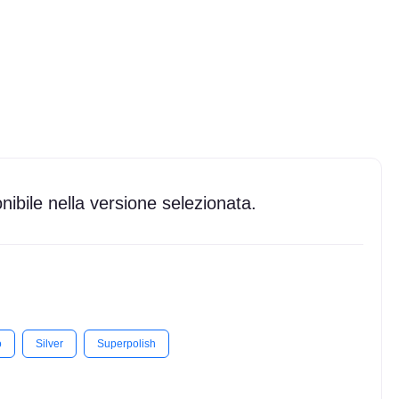
ibile nella versione selezionata.
o
Silver
Superpolish