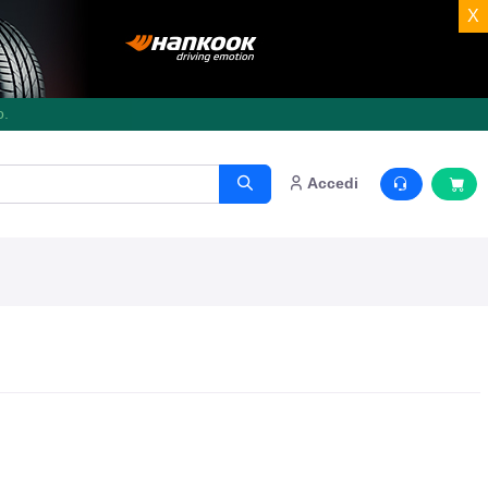
X
o.
Accedi