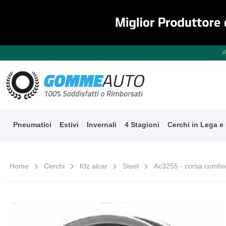
A
Pneumatici
Estivi
Invernali
4 Stagioni
Cerchi in Lega e
Home
Cerchi
Kfz alcar
Steel
Ac3255 - corsa combo 