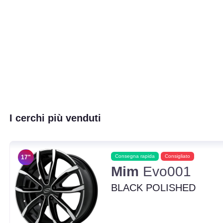
I cerchi più venduti
Consegna rapida
Consigliato
17"
Mim
Evo001
BLACK POLISHED