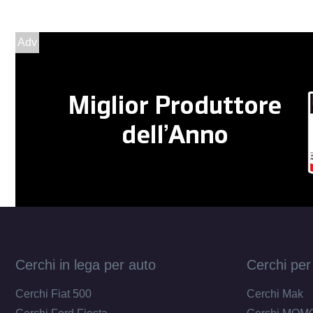
Adv
Cerchi in lega per auto
Cerchi per
Cerchi Fiat 500
Cerchi Mak