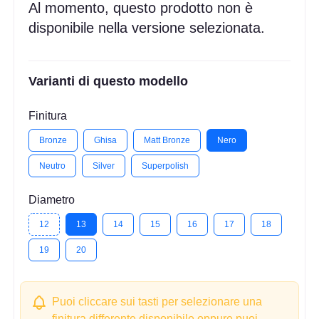
Al momento, questo prodotto non è
disponibile nella versione selezionata.
Varianti di questo modello
Finitura
Bronze
Ghisa
Matt Bronze
Nero
Neutro
Silver
Superpolish
Diametro
12
13
14
15
16
17
18
19
20
Puoi cliccare sui tasti per selezionare una
finitura differente disponibile oppure puoi