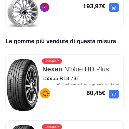
193,97€
17"
Le gomme più vendute di questa misura
Consigliato
Nexen
N'blue HD Plus
155/65 R13 73T
Spedizione inclusa
garanzia fino 3 anni
60,45€
Consigliato