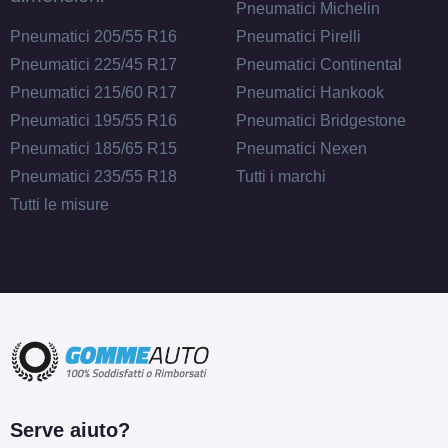
Pneumatici Michelin
Pneumatici 205/55 R16
Pneumatici Pirelli
Pneumatici 225/45 R17
Pneumatici Continental
Pneumatici 215/60 R17
Pneumatici Hankook
Pneumatici 195/55 R16
Pneumatici Bridgestone
Pneumatici 185/65 R15
Pneumatici Nexen
Pneumatici 235/55 R18
Tutti i marchi
Tutti le misure
Serve aiuto?