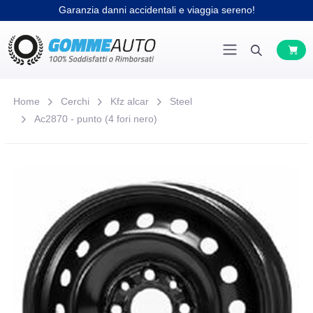
Garanzia danni accidentali e viaggia sereno!
Home
Cerchi
Kfz alcar
Steel
Ac2870 - punto (4 fori nero)