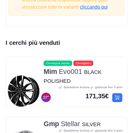
visualizzare tutte le varianti
cliccando qui
I cerchi più venduti
Consegna rapida
Consigliato
Mim
Evo001
BLACK
POLISHED
Spedizione inclusa
garanzia fino 3 anni
171,35€
17"
Gmp
Stellar
SILVER
Spedizione inclusa
garanzia fino 3 anni