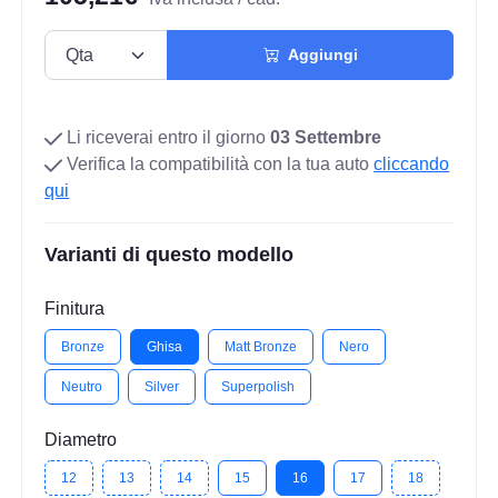
Aggiungi
Li riceverai entro il giorno
03 Settembre
Verifica la compatibilità con la tua auto
cliccando
qui
Varianti di questo modello
Finitura
Bronze
Ghisa
Matt Bronze
Nero
Neutro
Silver
Superpolish
Diametro
12
13
14
15
16
17
18