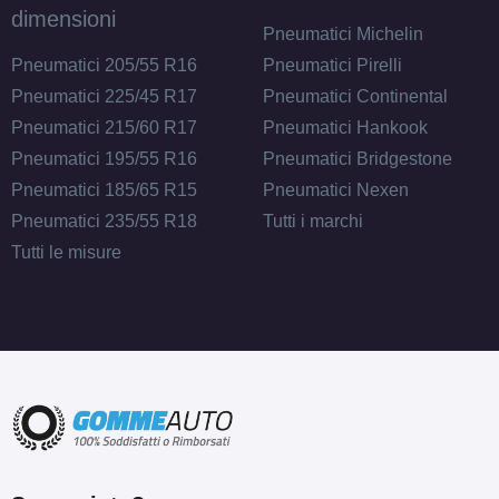
dimensioni
Pneumatici Michelin
Pneumatici 205/55 R16
Pneumatici Pirelli
Pneumatici 225/45 R17
Pneumatici Continental
Pneumatici 215/60 R17
Pneumatici Hankook
Pneumatici 195/55 R16
Pneumatici Bridgestone
Pneumatici 185/65 R15
Pneumatici Nexen
Pneumatici 235/55 R18
Tutti i marchi
Tutti le misure