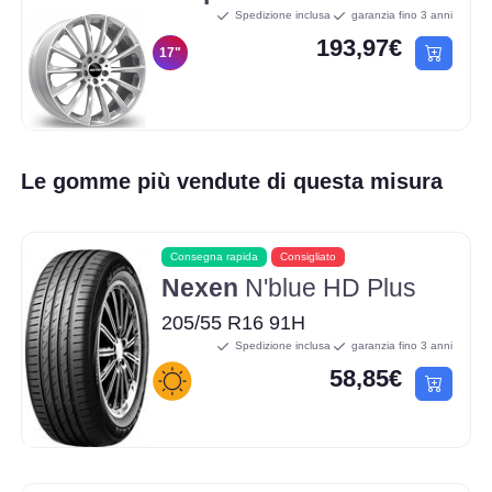
Spedizione inclusa
garanzia fino 3 anni
193,97€
17"
Le gomme più vendute di questa misura
Consegna rapida
Consigliato
Nexen
N'blue HD Plus
205/55 R16 91H
Spedizione inclusa
garanzia fino 3 anni
58,85€