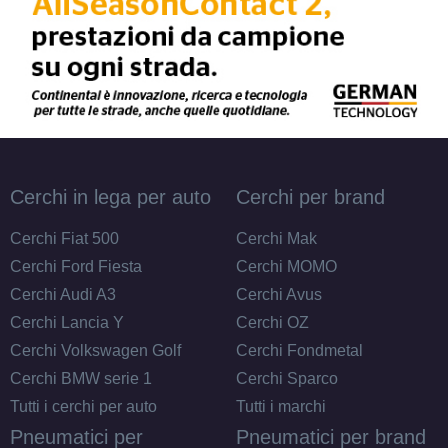
Cerchi in lega per auto
Cerchi per brand
Cerchi Fiat 500
Cerchi Mak
Cerchi Ford Fiesta
Cerchi MOMO
Cerchi Audi A3
Cerchi Avus
Cerchi Lancia Y
Cerchi OZ
Cerchi Volkswagen Golf
Cerchi Fondmetal
Cerchi BMW serie 1
Cerchi Sparco
Tutti i cerchi per auto
Tutti i marchi
Pneumatici per
Pneumatici per brand