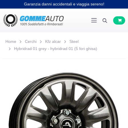
Garanzia danni accidentali e viaggia sereno!
Home
Cerchi
Kfz alcar
Steel
Hybridrad 01 grey - hybridrad 01 (5 fori ghisa)