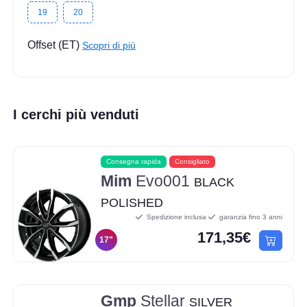
19
20
Offset (ET)
Scopri di più
I cerchi più venduti
Consegna rapida
Consigliato
Mim
Evo001
BLACK
POLISHED
Spedizione inclusa
garanzia fino 3 anni
171,35€
17"
Gmp
Stellar
SILVER