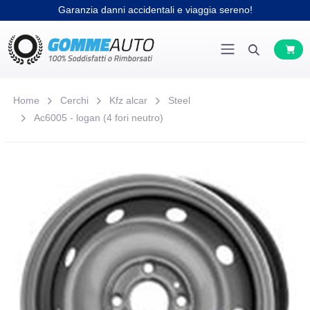
Garanzia danni accidentali e viaggia sereno!
Home
Cerchi
Kfz alcar
Steel
Ac6005 - logan (4 fori neutro)