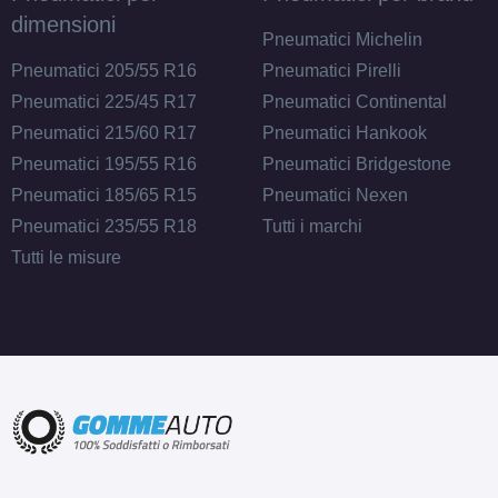
dimensioni
Pneumatici Michelin
Pneumatici 205/55 R16
Pneumatici Pirelli
Pneumatici 225/45 R17
Pneumatici Continental
Pneumatici 215/60 R17
Pneumatici Hankook
Pneumatici 195/55 R16
Pneumatici Bridgestone
Pneumatici 185/65 R15
Pneumatici Nexen
Pneumatici 235/55 R18
Tutti i marchi
Tutti le misure