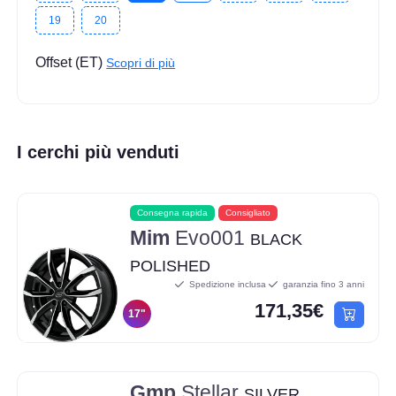
19
20
Offset (ET)
Scopri di più
I cerchi più venduti
Consegna rapida
Consigliato
Mim
Evo001
BLACK
POLISHED
Spedizione inclusa
garanzia fino 3 anni
171,35€
17"
Gmp
Stellar
SILVER