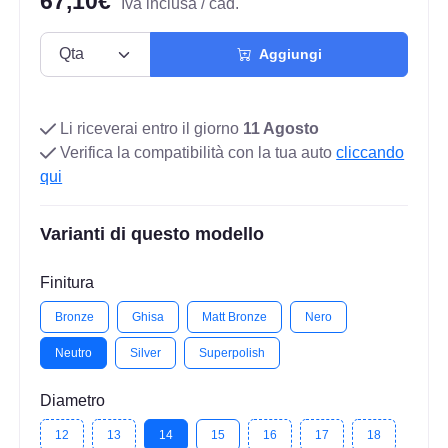
67,10€
Iva inclusa / cad.
Aggiungi
Li riceverai entro il giorno
11 Agosto
Verifica la compatibilità con la tua auto
cliccando
qui
Varianti di questo modello
Finitura
Bronze
Ghisa
Matt Bronze
Nero
Neutro
Silver
Superpolish
Diametro
12
13
14
15
16
17
18