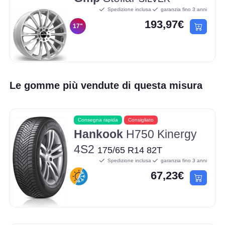
Spedizione inclusa
garanzia fino 3 anni
193,97€
17"
Le gomme più vendute di questa misura
Consegna rapida
Consigliato
Hankook
H750 Kinergy
4S2
175/65 R14 82T
Spedizione inclusa
garanzia fino 3 anni
67,23€