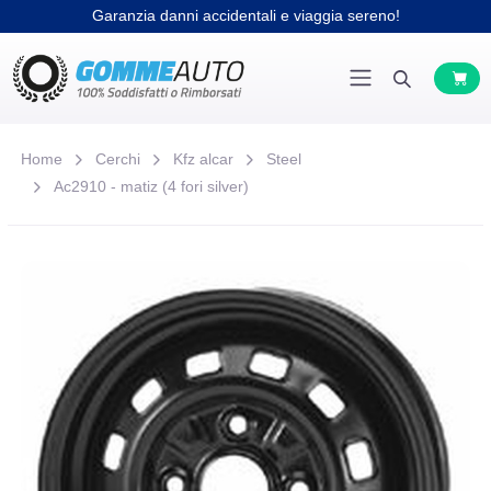
Garanzia danni accidentali e viaggia sereno!
Home
Cerchi
Kfz alcar
Steel
Ac2910 - matiz (4 fori silver)