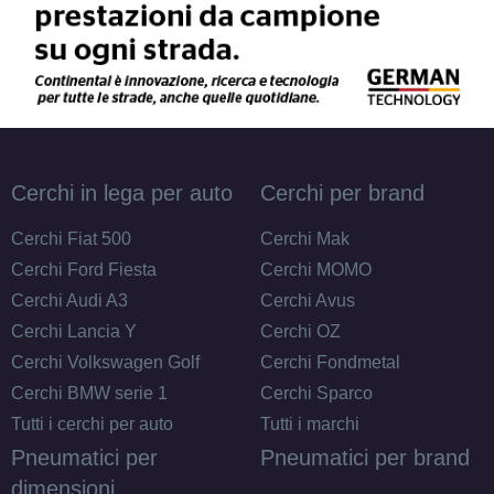
Cerchi in lega per auto
Cerchi per brand
Cerchi Fiat 500
Cerchi Mak
Cerchi Ford Fiesta
Cerchi MOMO
Cerchi Audi A3
Cerchi Avus
Cerchi Lancia Y
Cerchi OZ
Cerchi Volkswagen Golf
Cerchi Fondmetal
Cerchi BMW serie 1
Cerchi Sparco
Tutti i cerchi per auto
Tutti i marchi
Pneumatici per
Pneumatici per brand
dimensioni