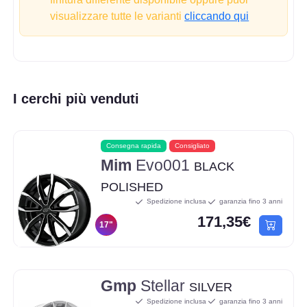
visualizzare tutte le varianti
cliccando qui
I cerchi più venduti
Consegna rapida
Consigliato
Mim
Evo001
BLACK
POLISHED
Spedizione inclusa
garanzia fino 3 anni
171,35€
17"
Gmp
Stellar
SILVER
Spedizione inclusa
garanzia fino 3 anni