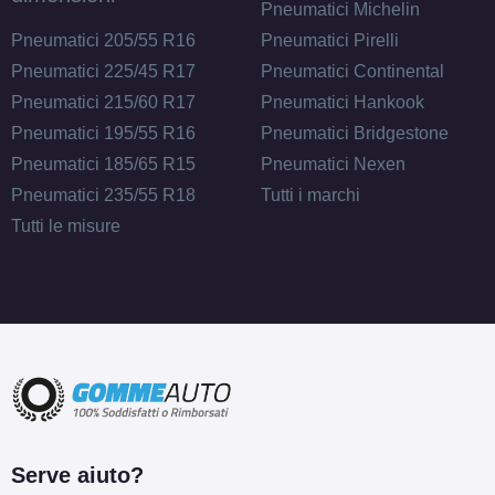
Pneumatici Michelin
Pneumatici 205/55 R16
Pneumatici Pirelli
Pneumatici 225/45 R17
Pneumatici Continental
Pneumatici 215/60 R17
Pneumatici Hankook
Pneumatici 195/55 R16
Pneumatici Bridgestone
Pneumatici 185/65 R15
Pneumatici Nexen
Pneumatici 235/55 R18
Tutti i marchi
Tutti le misure
Serve aiuto?