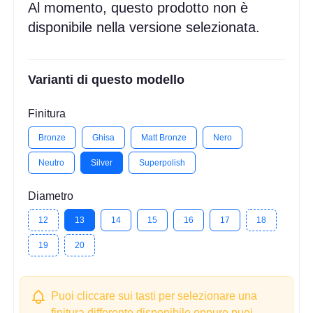
Al momento, questo prodotto non è
disponibile nella versione selezionata.
Varianti di questo modello
Finitura
Bronze
Ghisa
Matt Bronze
Nero
Neutro
Silver
Superpolish
Diametro
12
13
14
15
16
17
18
19
20
Puoi cliccare sui tasti per selezionare una
finitura differente disponibile oppure puoi