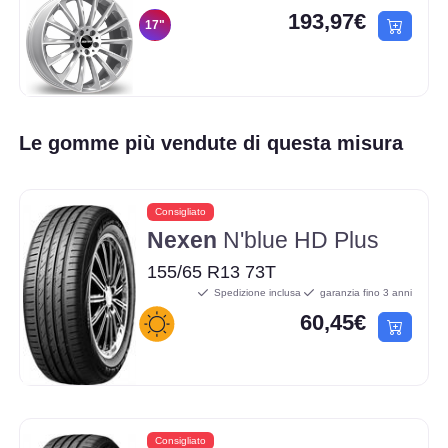
193,97€
17"
Le gomme più vendute di questa misura
Consigliato
Nexen
N'blue HD Plus
155/65 R13 73T
Spedizione inclusa
garanzia fino 3 anni
60,45€
Consigliato