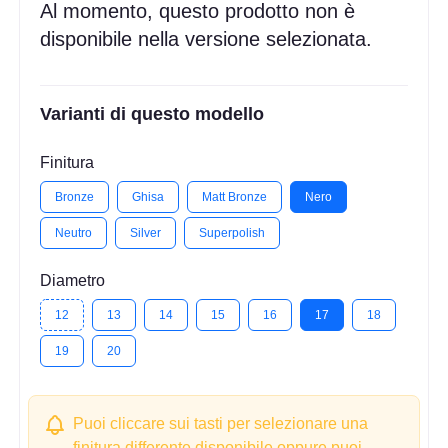
Al momento, questo prodotto non è
disponibile nella versione selezionata.
Varianti di questo modello
Finitura
Bronze
Ghisa
Matt Bronze
Nero
Neutro
Silver
Superpolish
Diametro
12
13
14
15
16
17
18
19
20
Puoi cliccare sui tasti per selezionare una
finitura differente disponibile oppure puoi