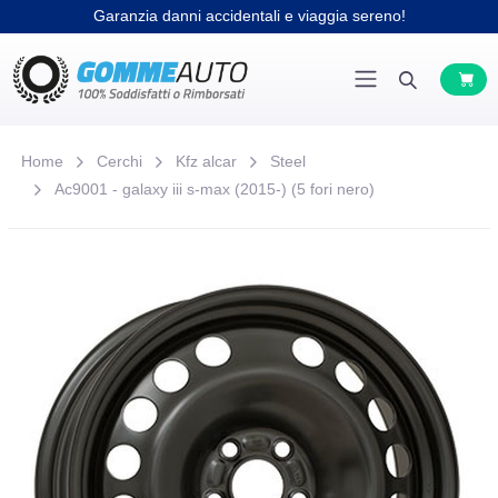
Garanzia danni accidentali e viaggia sereno!
Home
Cerchi
Kfz alcar
Steel
Ac9001 - galaxy iii s-max (2015-) (5 fori nero)