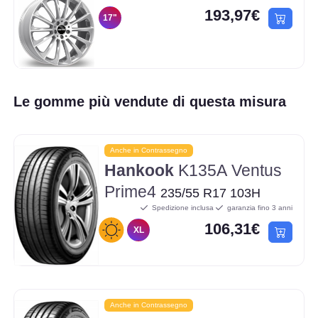
193,97€
17"
Le gomme più vendute di questa misura
Anche in Contrassegno
Hankook
K135A Ventus
Prime4
235/55 R17 103H
Spedizione inclusa
garanzia fino 3 anni
106,31€
XL
Anche in Contrassegno