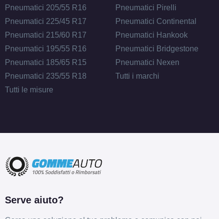
Pneumatici 205/55 R16
Pneumatici Pirelli
Pneumatici 225/45 R17
Pneumatici Continental
Pneumatici 215/60 R17
Pneumatici Hankook
Pneumatici 195/55 R16
Pneumatici Bridgestone
Pneumatici 185/65 R15
Pneumatici Nexen
Pneumatici 235/55 R18
Tutti i marchi
Tutti le misure
Serve aiuto?