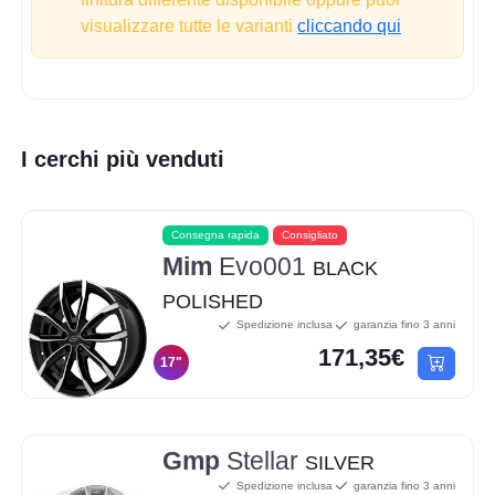
visualizzare tutte le varianti
cliccando qui
I cerchi più venduti
Consegna rapida
Consigliato
Mim
Evo001
BLACK
POLISHED
Spedizione inclusa
garanzia fino 3 anni
171,35€
17"
Gmp
Stellar
SILVER
Spedizione inclusa
garanzia fino 3 anni