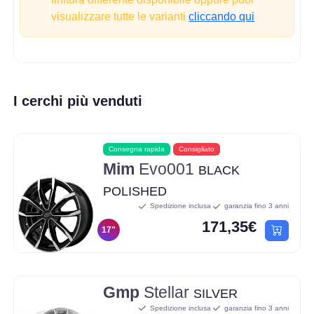
visualizzare tutte le varianti
cliccando qui
I cerchi più venduti
Consegna rapida
Consigliato
Mim
Evo001
BLACK
POLISHED
Spedizione inclusa
garanzia fino 3 anni
171,35€
17"
Gmp
Stellar
SILVER
Spedizione inclusa
garanzia fino 3 anni