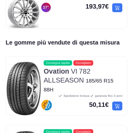
193,97€
17"
Le gomme più vendute di questa misura
Consegna rapida
Consigliato
Ovation
VI 782
ALLSEASON
185/65 R15
88H
Spedizione inclusa
garanzia fino 3 anni
50,11€
Consegna rapida
Consigliato