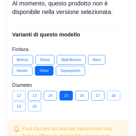
Al momento, questo prodotto non è
disponibile nella versione selezionata.
Varianti di questo modello
Finitura
Bronze
Ghisa
Matt Bronze
Nero
Neutro
Silver
Superpolish
Diametro
12
13
14
15
16
17
18
19
20
Puoi cliccare sui tasti per selezionare una
finitura differente disponibile oppure puoi