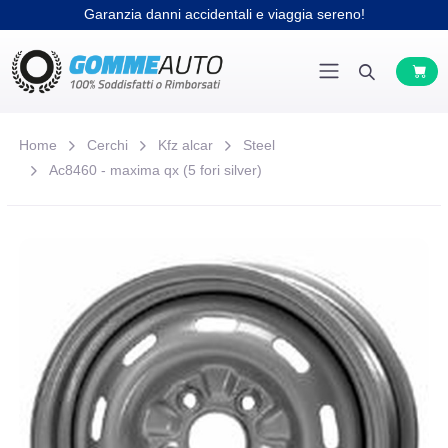
Garanzia danni accidentali e viaggia sereno!
Home
Cerchi
Kfz alcar
Steel
Ac8460 - maxima qx (5 fori silver)