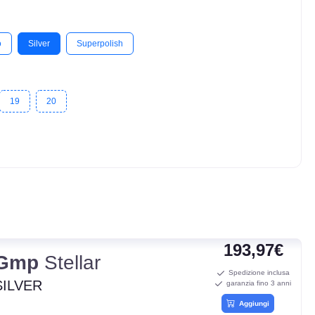
o
Silver
Superpolish
19
20
193,97€
Gmp
Stellar
Spedizione inclusa
SILVER
garanzia fino 3 anni
Aggiungi