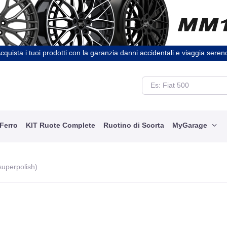
cquista i tuoi prodotti con la garanzia danni accidentali e viaggia seren
 Ferro
KIT Ruote Complete
Ruotino di Scorta
MyGarage
 superpolish)