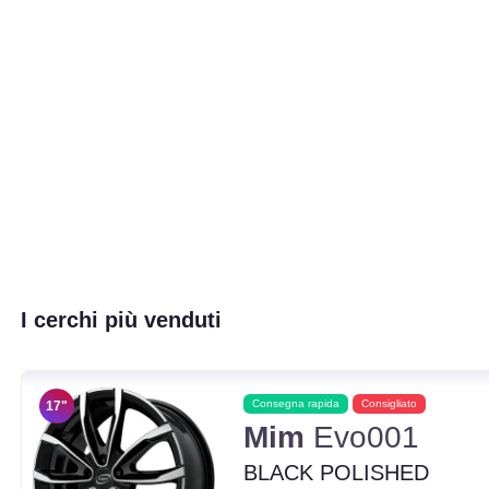
I cerchi più venduti
Consegna rapida
Consigliato
17"
Mim
Evo001
BLACK POLISHED