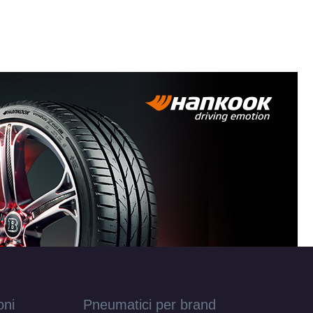
oni
Pneumatici per brand