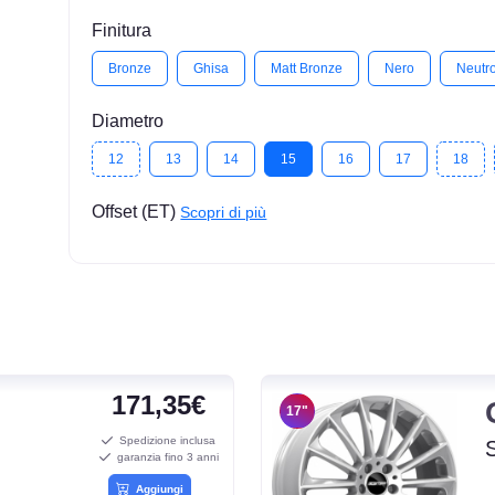
Finitura
Bronze
Ghisa
Matt Bronze
Nero
Neutr
Diametro
12
13
14
15
16
17
18
Offset (ET)
Scopri di più
171,35€
17"
Spedizione inclusa
garanzia fino 3 anni
Aggiungi