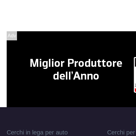
Adv
Cerchi in lega per auto
Cerchi per