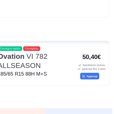
Consegna rapida
Consigliato
Ovation
VI 782
50,40€
ALLSEASON
Spedizione inclusa
garanzia fino 3 anni
185/65 R15 88H M+S
Aggiungi