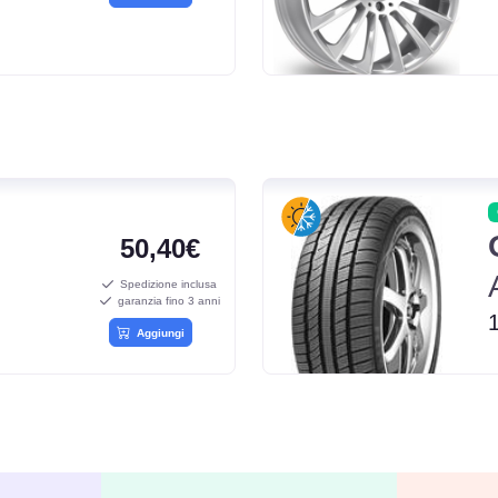
50,40€
Spedizione inclusa
garanzia fino 3 anni
Aggiungi