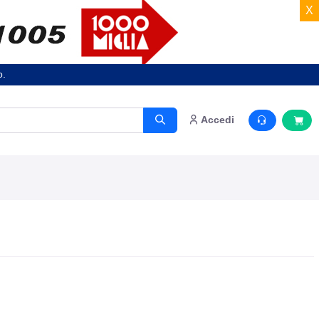
X
o.
Accedi