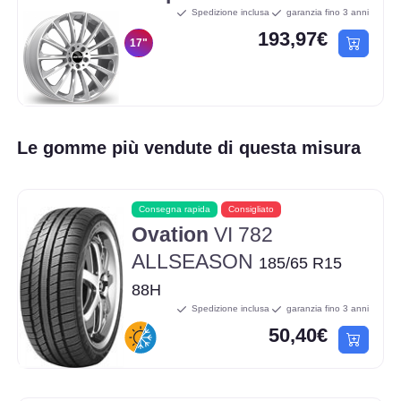
Spedizione inclusa
garanzia fino 3 anni
193,97€
17"
Le gomme più vendute di questa misura
Consegna rapida
Consigliato
Ovation
VI 782
ALLSEASON
185/65 R15
88H
Spedizione inclusa
garanzia fino 3 anni
50,40€