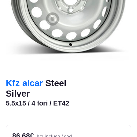
Kfz alcar
Steel
Silver
5.5x15 / 4 fori / ET42
86,68€
Iva inclusa / cad.