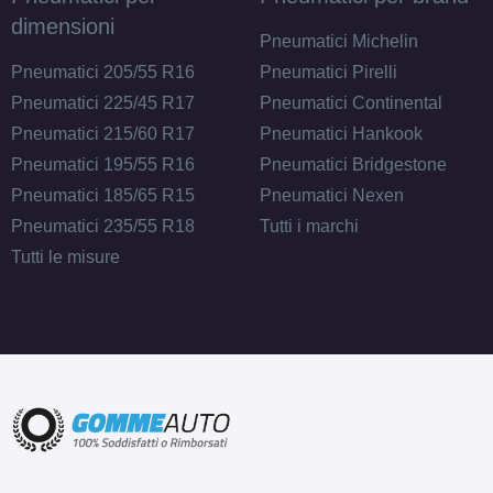
dimensioni
Pneumatici Michelin
Pneumatici 205/55 R16
Pneumatici Pirelli
Pneumatici 225/45 R17
Pneumatici Continental
Pneumatici 215/60 R17
Pneumatici Hankook
Pneumatici 195/55 R16
Pneumatici Bridgestone
Pneumatici 185/65 R15
Pneumatici Nexen
Pneumatici 235/55 R18
Tutti i marchi
Tutti le misure