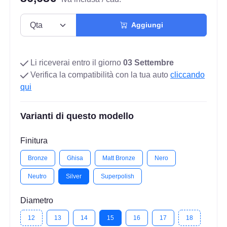
Aggiungi
Li riceverai entro il giorno
03 Settembre
Verifica la compatibilità con la tua auto
cliccando
qui
Varianti di questo modello
Finitura
Bronze
Ghisa
Matt Bronze
Nero
Neutro
Silver
Superpolish
Diametro
12
13
14
15
16
17
18