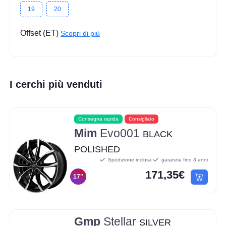
19
20
Offset (ET)
Scopri di più
I cerchi più venduti
Consegna rapida
Consigliato
Mim
Evo001
BLACK
POLISHED
Spedizione inclusa
garanzia fino 3 anni
171,35€
17"
Gmp
Stellar
SILVER