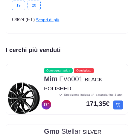
19
20
Offset (ET)
Scopri di più
I cerchi più venduti
Consegna rapida
Consigliato
Mim
Evo001
BLACK
POLISHED
Spedizione inclusa
garanzia fino 3 anni
171,35€
17"
Gmp
Stellar
SILVER