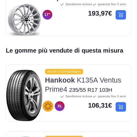
Spedizione inclusa
garanzia fino 3 anni
193,97€
17"
Le gomme più vendute di questa misura
Anche in Contrassegno
Hankook
K135A Ventus
Prime4
235/55 R17 103H
Spedizione inclusa
garanzia fino 3 anni
106,31€
XL