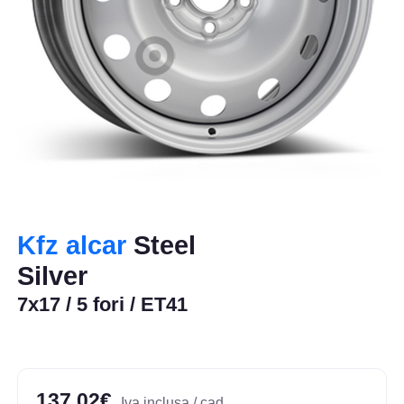
Kfz alcar
Steel
Silver
7x17 / 5 fori / ET41
137,02€
Iva inclusa / cad.