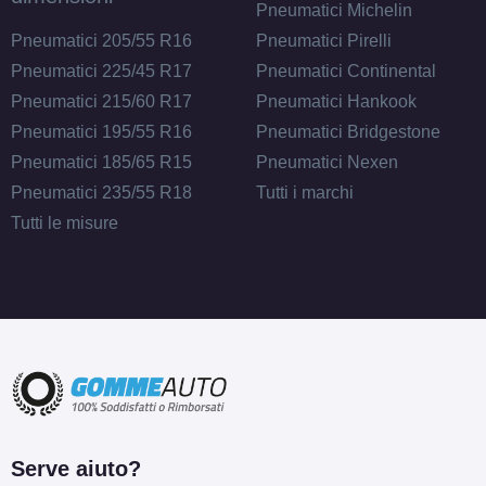
Pneumatici Michelin
Pneumatici 205/55 R16
Pneumatici Pirelli
Pneumatici 225/45 R17
Pneumatici Continental
Pneumatici 215/60 R17
Pneumatici Hankook
Pneumatici 195/55 R16
Pneumatici Bridgestone
Pneumatici 185/65 R15
Pneumatici Nexen
Pneumatici 235/55 R18
Tutti i marchi
Tutti le misure
Serve aiuto?