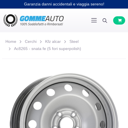
Garanzia danni accidentali e viaggia sereno!
Home
Cerchi
Kfz alcar
Steel
Ac8265 - snata fe (5 fori superpolish)