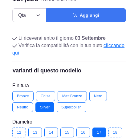
Aggiungi
Li riceverai entro il giorno
03 Settembre
Verifica la compatibilità con la tua auto
cliccando
qui
Varianti di questo modello
Finitura
Bronze
Ghisa
Matt Bronze
Nero
Neutro
Silver
Superpolish
Diametro
12
13
14
15
16
17
18