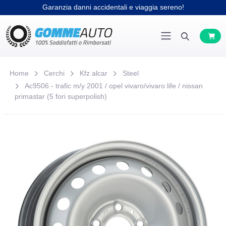
Garanzia danni accidentali e viaggia sereno!
Home
Cerchi
Kfz alcar
Steel
Ac9506 - trafic m/y 2001 / opel vivaro/vivaro life / nissan
primastar (5 fori superpolish)