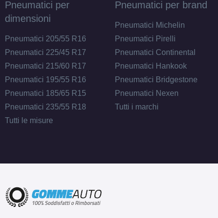
Pneumatici per
Pneumatici per brand
dimensioni
Pneumatici Michelin
Pneumatici 205/55 R16
Pneumatici Pirelli
Pneumatici 225/45 R17
Pneumatici Continental
Pneumatici 215/60 R17
Pneumatici Hankook
Pneumatici 195/55 R16
Pneumatici Bridgestone
Pneumatici 185/65 R15
Pneumatici Nexen
Pneumatici 235/55 R18
Tutti i marchi
Tutti le misure