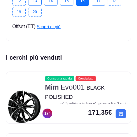
12
13
14
15
16
17
18
19
20
Offset (ET)
Scopri di più
I cerchi più venduti
Consegna rapida
Consigliato
Mim
Evo001
BLACK
POLISHED
Spedizione inclusa
garanzia fino 3 anni
171,35€
17"