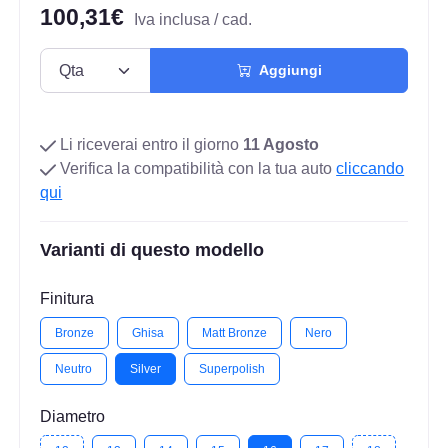
100,31€
Iva inclusa / cad.
Aggiungi
Li riceverai entro il giorno
11 Agosto
Verifica la compatibilità con la tua auto
cliccando
qui
Varianti di questo modello
Finitura
Bronze
Ghisa
Matt Bronze
Nero
Neutro
Silver
Superpolish
Diametro