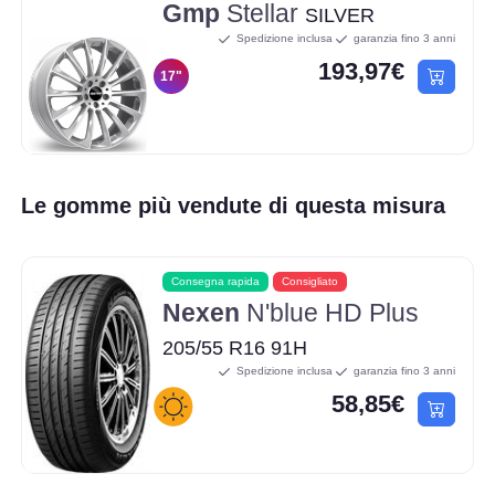
Gmp
Stellar
SILVER
Spedizione inclusa
garanzia fino 3 anni
193,97€
17"
Le gomme più vendute di questa misura
Consegna rapida
Consigliato
Nexen
N'blue HD Plus
205/55 R16 91H
Spedizione inclusa
garanzia fino 3 anni
58,85€