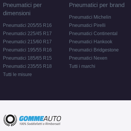
Pneumatici per
Pneumatici per brand
dimensioni
Pneumatici Michelin
Pneumatici 205/55 R16
Pneumatici Pirelli
Pneumatici 225/45 R17
Pneumatici Continental
Pneumatici 215/60 R17
Pneumatici Hankook
Pneumatici 195/55 R16
Pneumatici Bridgestone
Pneumatici 185/65 R15
Pneumatici Nexen
Pneumatici 235/55 R18
Tutti i marchi
Tutti le misure