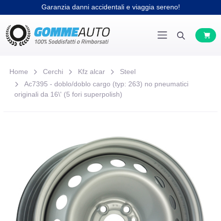
Garanzia danni accidentali e viaggia sereno!
Home
Cerchi
Kfz alcar
Steel
Ac7395 - doblo/doblo cargo (typ: 263) no pneumatici
originali da 16\' (5 fori superpolish)