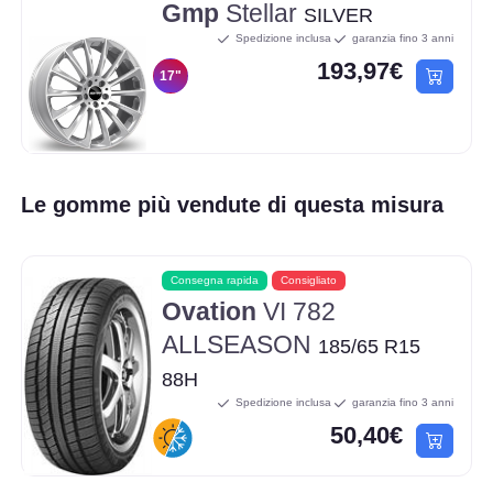
Gmp
Stellar
SILVER
Spedizione inclusa
garanzia fino 3 anni
193,97€
17"
Le gomme più vendute di questa misura
Consegna rapida
Consigliato
Ovation
VI 782
ALLSEASON
185/65 R15
88H
Spedizione inclusa
garanzia fino 3 anni
50,40€