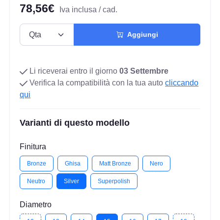
78,56€
Iva inclusa / cad.
Aggiungi
Li riceverai entro il giorno
03 Settembre
Verifica la compatibilità con la tua auto
cliccando
qui
Varianti di questo modello
Finitura
Bronze
Ghisa
Matt Bronze
Nero
Neutro
Silver
Superpolish
Diametro