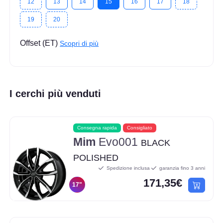
12
13
14
15
16
17
18
19
20
Offset (ET)
Scopri di più
I cerchi più venduti
Consegna rapida
Consigliato
Mim
Evo001
BLACK
POLISHED
Spedizione inclusa
garanzia fino 3 anni
171,35€
17"