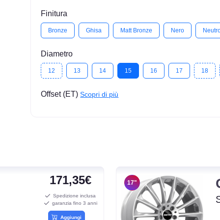
Finitura
Bronze
Ghisa
Matt Bronze
Nero
Neutr
Diametro
12
13
14
15
16
17
18
Offset (ET)
Scopri di più
171,35€
17"
Spedizione inclusa
garanzia fino 3 anni
Aggiungi