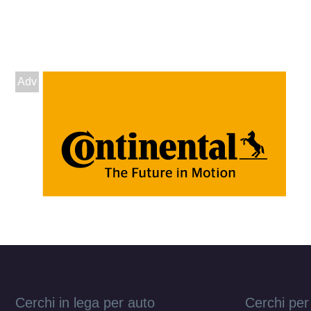
Adv
Cerchi in lega per auto
Cerchi per