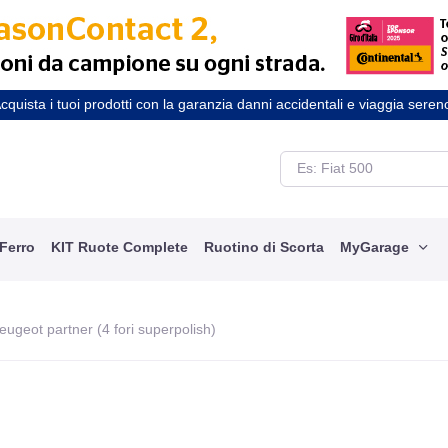
cquista i tuoi prodotti con la garanzia danni accidentali e viaggia seren
 Ferro
KIT Ruote Complete
Ruotino di Scorta
MyGarage
peugeot partner (4 fori superpolish)