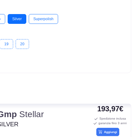
o
Silver
Superpolish
19
20
193,97€
Gmp
Stellar
Spedizione inclusa
SILVER
garanzia fino 3 anni
Aggiungi