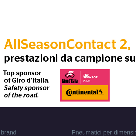
 brand
Pneumatici per dimensi