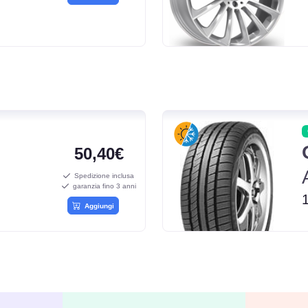
50,40€
Spedizione inclusa
garanzia fino 3 anni
Aggiungi