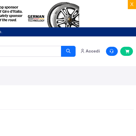
X
o.
Accedi