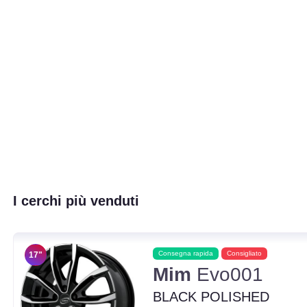
I cerchi più venduti
Consegna rapida
Consigliato
17"
Mim
Evo001
BLACK POLISHED