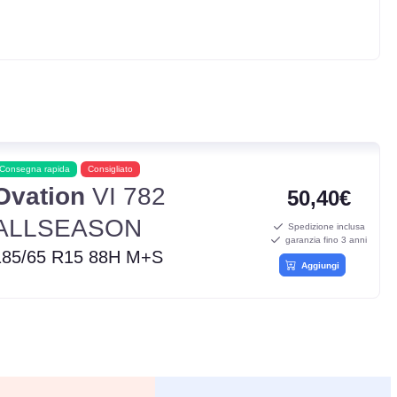
Consegna rapida
Consigliato
Ovation
VI 782
50,40€
ALLSEASON
Spedizione inclusa
garanzia fino 3 anni
185/65 R15 88H M+S
Aggiungi