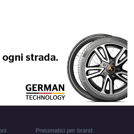
oni
Pneumatici per brand