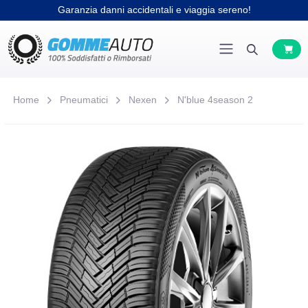
Garanzia danni accidentali e viaggia sereno!
Home
Pneumatici
Nexen
N'blue 4season 2