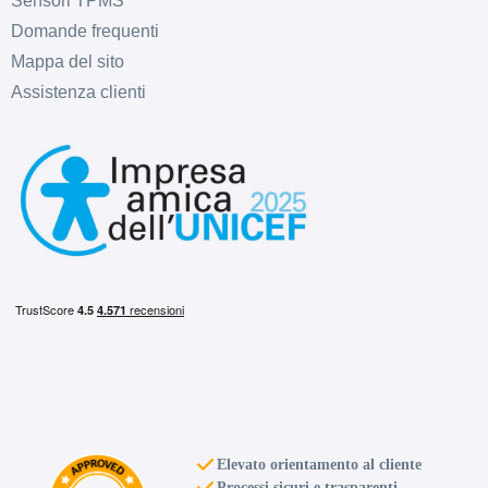
Sensori TPMS
Domande frequenti
Mappa del sito
Assistenza clienti
D
B
71
db
C
B
71
db
Elevato orientamento al cliente
Processi sicuri e trasparenti