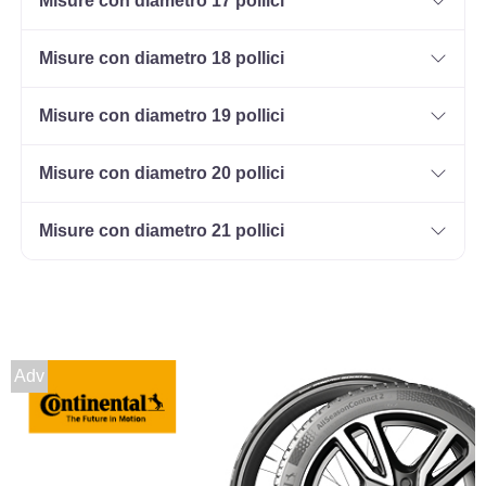
Misure con diametro 17 pollici
Misure con diametro 18 pollici
165/70 R14 85T M+S XL
Disponibile
Misure con diametro 19 pollici
Misure con diametro 20 pollici
185/60 R14 82T M+S
Misure con diametro 21 pollici
Disponibile
195/60 R14 86T M+S
Disponibile
Adv
195/60 R14 86H M+S