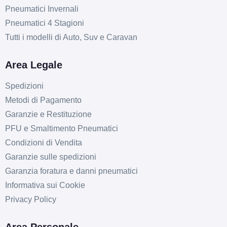
Pneumatici Invernali
Pneumatici 4 Stagioni
Tutti i modelli di Auto, Suv e Caravan
Area Legale
Spedizioni
D
B
71
Metodi di Pagamento
db
Garanzie e Restituzione
PFU e Smaltimento Pneumatici
Condizioni di Vendita
Garanzie sulle spedizioni
Garanzia foratura e danni pneumatici
Informativa sui Cookie
Privacy Policy
D
B
71
db