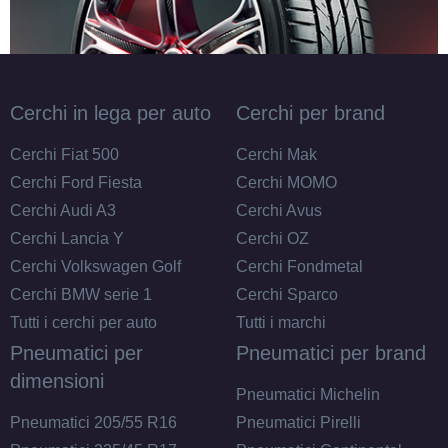
185/70 R14 88T M+S
Cerchi in lega per auto
Cerchi per brand
Disponibile
Cerchi Fiat 500
Cerchi Mak
Cerchi Ford Fiesta
Cerchi MOMO
Cerchi Audi A3
Cerchi Avus
175/70 R14 84T M+S
Cerchi Lancia Y
Cerchi OZ
Disponibile
Cerchi Volkswagen Golf
Cerchi Fondmetal
Cerchi BMW serie 1
Cerchi Sparco
Tutti i cerchi per auto
Tutti i marchi
Pneumatici per
Pneumatici per brand
dimensioni
Pneumatici Michelin
Pneumatici 205/55 R16
Pneumatici Pirelli