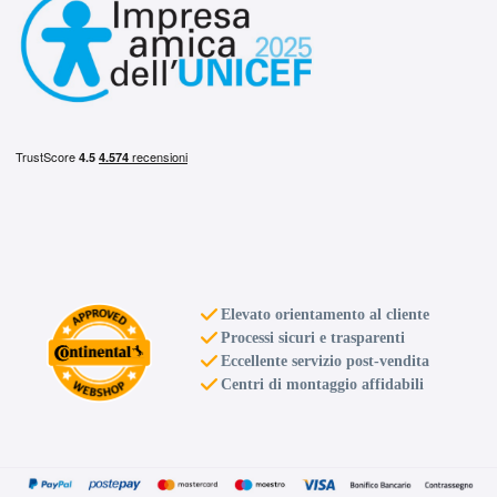
D
B
71
db
Elevato orientamento al cliente
C
B
71
Processi sicuri e trasparenti
db
Eccellente servizio post-vendita
Centri di montaggio affidabili