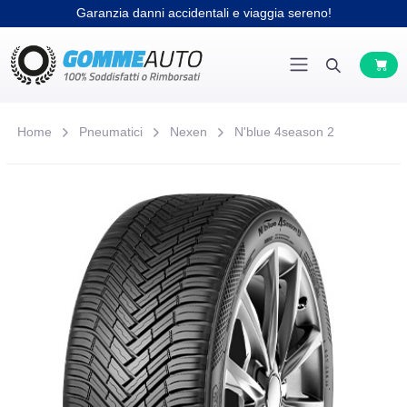
Garanzia danni accidentali e viaggia sereno!
Home
Pneumatici
Nexen
N'blue 4season 2