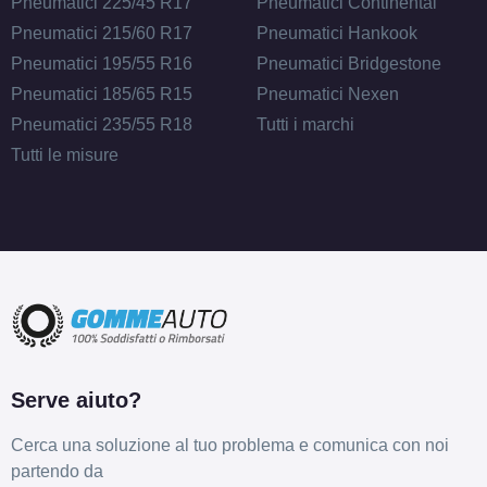
Pneumatici 225/45 R17
Pneumatici Continental
Pneumatici 215/60 R17
Pneumatici Hankook
Pneumatici 195/55 R16
Pneumatici Bridgestone
Pneumatici 185/65 R15
Pneumatici Nexen
Pneumatici 235/55 R18
Tutti i marchi
Tutti le misure
Serve aiuto?
Cerca una soluzione al tuo problema e comunica con noi
partendo da