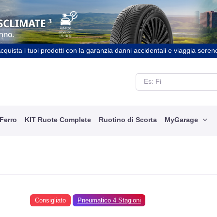
cquista i tuoi prodotti con la garanzia danni accidentali e viaggia seren
 Ferro
KIT Ruote Complete
Ruotino di Scorta
MyGarage
Consigliato
Pneumatico 4 Stagioni