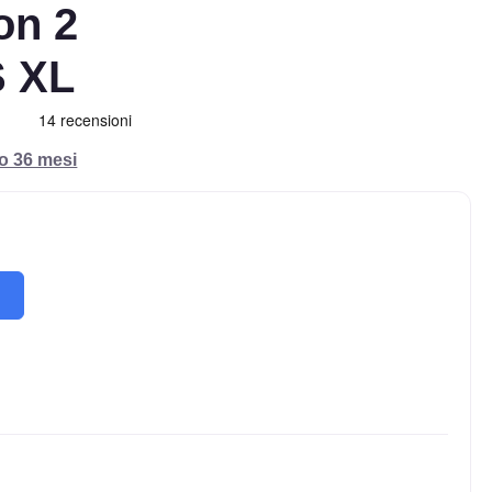
on 2
S XL
ro 36 mesi