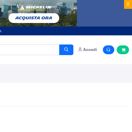
X
o.
Accedi