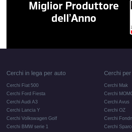
Cerchi in lega per auto
Cerchi per
Cerchi Fiat 500
Cerchi Mak
Cerchi Ford Fiesta
Cerchi MOM
Cerchi Audi A3
Cerchi Avus
Cerchi Lancia Y
Cerchi OZ
Cerchi Volkswagen Golf
Cerchi Fond
Cerchi BMW serie 1
Cerchi Sparc