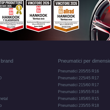
185/70 R14 88T M+S
Disponibile
175/70 R14 84T M+S
Disponibile
 brand
Pneumatici per dimensi
Pneumatici 205/55 R16
O
Pneumatici 225/45 R17
Pneumatici 215/60 R17
Pneumatici 195/55 R16
metal
Pneumatici 185/65 R15
o
Pneumatici 235/55 R18