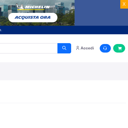
X
o.
Accedi