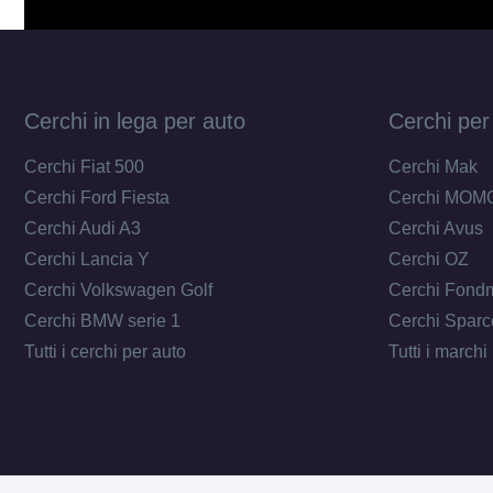
Cerchi in lega per auto
Cerchi per
Cerchi Fiat 500
Cerchi Mak
Cerchi Ford Fiesta
Cerchi MOM
Cerchi Audi A3
Cerchi Avus
Cerchi Lancia Y
Cerchi OZ
Cerchi Volkswagen Golf
Cerchi Fond
Cerchi BMW serie 1
Cerchi Sparc
Tutti i cerchi per auto
Tutti i marchi