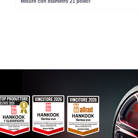
Misure con diametro 21 pollici
195/60 R14 86H M+S
Disponibile
185/65 R14 86T M+S
Disponibile
165/60 R14 75H M+S
Disponibile
185/70 R14 88T M+S
Disponibile
175/70 R14 84T M+S
Disponibile