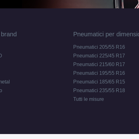
 brand
Pneumatici per dimensi
Pneumatici 205/55 R16
O
Pneumatici 225/45 R17
Pneumatici 215/60 R17
Pneumatici 195/55 R16
metal
Pneumatici 185/65 R15
o
Pneumatici 235/55 R18
Tutti le misure