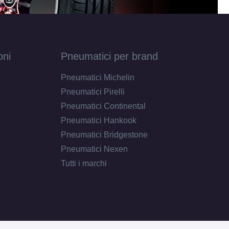
oni
Pneumatici per brand
Pneumatici Michelin
Pneumatici Pirelli
Pneumatici Continental
Pneumatici Hankook
Pneumatici Bridgestone
Pneumatici Nexen
Tutti i marchi
D
B
71
db