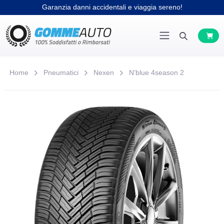
Garanzia danni accidentali e viaggia sereno!
Home
Pneumatici
Nexen
N'blue 4season 2