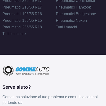
Pneumatici 225/45 R17
Pneumatici Continental
Pneumatici 215/60 R17
Pneumatici Hankook
Pneumatici 195/55 R16
Pneumatici Bridgestone
Pneumatici 185/65 R15
Pneumatici Nexen
Pneumatici 235/55 R18
Tutti i marchi
Tutti le misure
Serve aiuto?
Cerca una soluzione al tuo problema e comunica con noi
partendo da