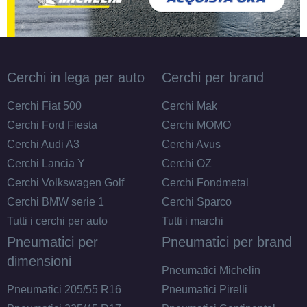
185/70 R14 88T M+S
Cerchi in lega per auto
Cerchi per brand
Disponibile
Cerchi Fiat 500
Cerchi Mak
Cerchi Ford Fiesta
Cerchi MOMO
Cerchi Audi A3
Cerchi Avus
175/70 R14 84T M+S
Cerchi Lancia Y
Cerchi OZ
Disponibile
Cerchi Volkswagen Golf
Cerchi Fondmetal
Cerchi BMW serie 1
Cerchi Sparco
Tutti i cerchi per auto
Tutti i marchi
Pneumatici per
Pneumatici per brand
dimensioni
Pneumatici Michelin
Pneumatici 205/55 R16
Pneumatici Pirelli