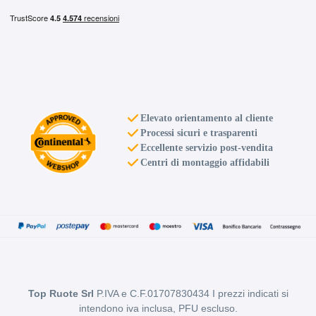
D
B
71
db
Elevato orientamento al cliente
Processi sicuri e trasparenti
Eccellente servizio post-vendita
Centri di montaggio affidabili
C
B
71
db
Top Ruote Srl
P.IVA e C.F.01707830434 I prezzi indicati si
intendono iva inclusa, PFU escluso.