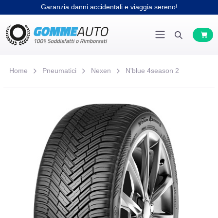
Garanzia danni accidentali e viaggia sereno!
Home
Pneumatici
Nexen
N'blue 4season 2