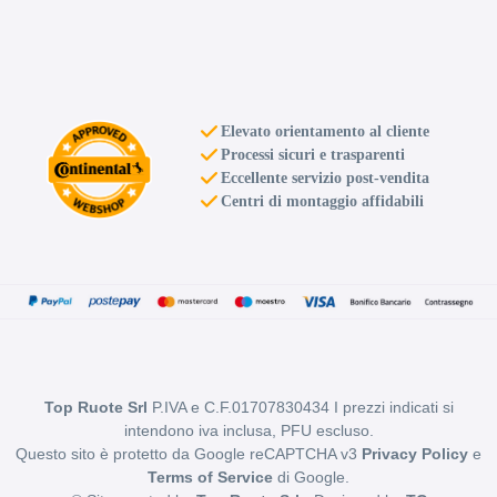
Elevato orientamento al cliente
D
B
71
db
Processi sicuri e trasparenti
Eccellente servizio post-vendita
Centri di montaggio affidabili
C
B
71
db
Top Ruote Srl
P.IVA e C.F.01707830434 I prezzi indicati si
intendono iva inclusa, PFU escluso.
Questo sito è protetto da Google reCAPTCHA v3
Privacy Policy
e
Terms of Service
di Google.