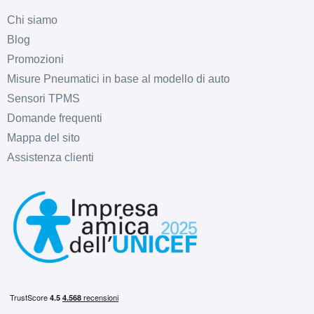
Chi siamo
Blog
Promozioni
Misure Pneumatici in base al modello di auto
Sensori TPMS
Domande frequenti
D
B
71
db
Mappa del sito
Assistenza clienti
C
B
71
db