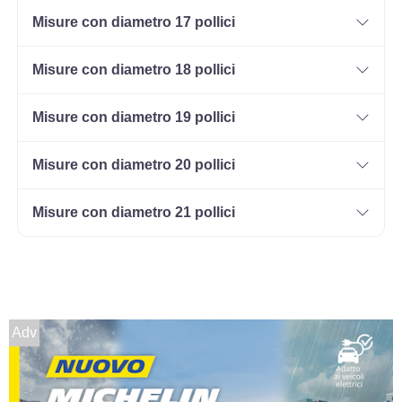
Disponibile
Misure con diametro 17 pollici
Misure con diametro 18 pollici
165/70 R14 85T M+S XL
Disponibile
Misure con diametro 19 pollici
Misure con diametro 20 pollici
185/60 R14 82T M+S
Misure con diametro 21 pollici
Disponibile
195/60 R14 86T M+S
Disponibile
Adv