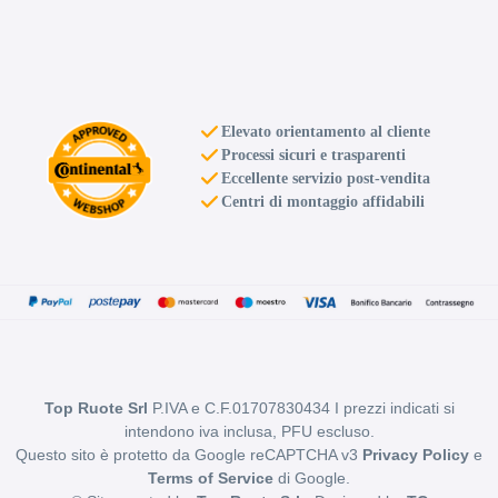
Elevato orientamento al cliente
D
B
71
db
Processi sicuri e trasparenti
Eccellente servizio post-vendita
Centri di montaggio affidabili
C
B
71
db
Top Ruote Srl
P.IVA e C.F.01707830434 I prezzi indicati si
intendono iva inclusa, PFU escluso.
Questo sito è protetto da Google reCAPTCHA v3
Privacy Policy
e
Terms of Service
di Google.