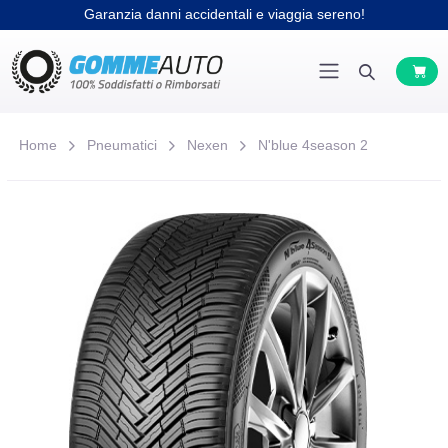
Garanzia danni accidentali e viaggia sereno!
Home
Pneumatici
Nexen
N'blue 4season 2