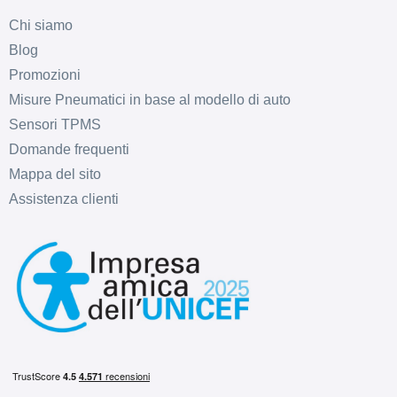
Chi siamo
Blog
Promozioni
Misure Pneumatici in base al modello di auto
Sensori TPMS
Domande frequenti
D
B
71
db
Mappa del sito
Assistenza clienti
C
B
71
db