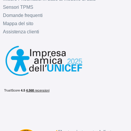
Sensori TPMS
Domande frequenti
Mappa del sito
Assistenza clienti
D
B
71
db
C
B
71
db