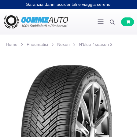
Garanzia danni accidentali e viaggia sereno!
Home
Pneumatici
Nexen
N'blue 4season 2