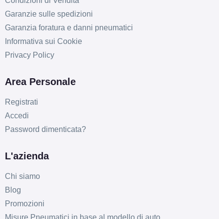
Condizioni di Vendita
Garanzie sulle spedizioni
Garanzia foratura e danni pneumatici
Informativa sui Cookie
Privacy Policy
Area Personale
Registrati
D
B
71
db
Accedi
Password dimenticata?
L'azienda
Chi siamo
Blog
Promozioni
D
B
71
db
Misure Pneumatici in base al modello di auto