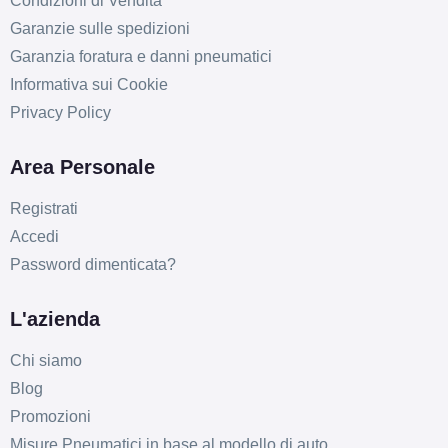
Condizioni di Vendita
Garanzie sulle spedizioni
Garanzia foratura e danni pneumatici
Informativa sui Cookie
Privacy Policy
Area Personale
Registrati
D
B
71
db
Accedi
Password dimenticata?
L'azienda
Chi siamo
Blog
Promozioni
D
B
71
db
Misure Pneumatici in base al modello di auto