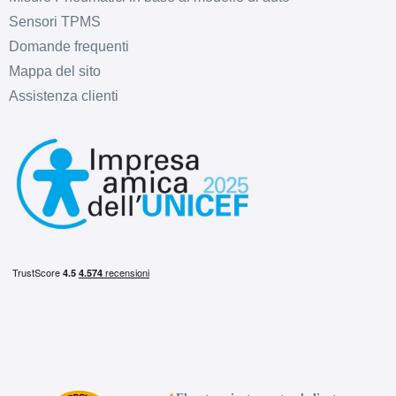
Sensori TPMS
Domande frequenti
Mappa del sito
Assistenza clienti
D
B
71
db
C
B
71
db