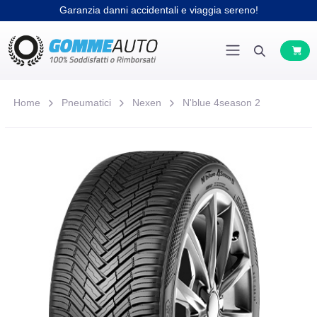
Garanzia danni accidentali e viaggia sereno!
Home
Pneumatici
Nexen
N'blue 4season 2