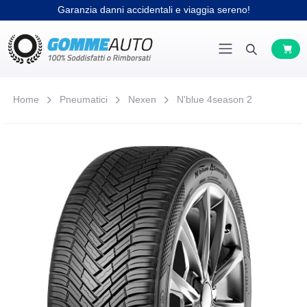
Garanzia danni accidentali e viaggia sereno!
Home
Pneumatici
Nexen
N'blue 4season 2