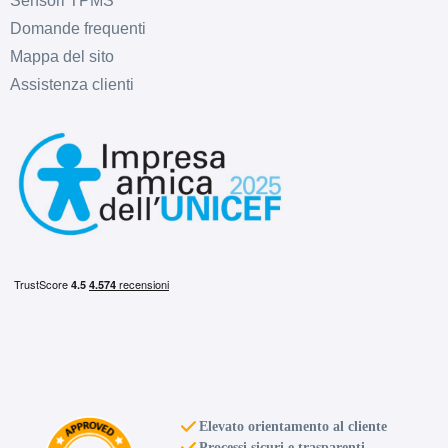
Sensori TPMS
Domande frequenti
Mappa del sito
Assistenza clienti
D
B
71
db
C
B
71
db
Elevato orientamento al cliente
Processi sicuri e trasparenti