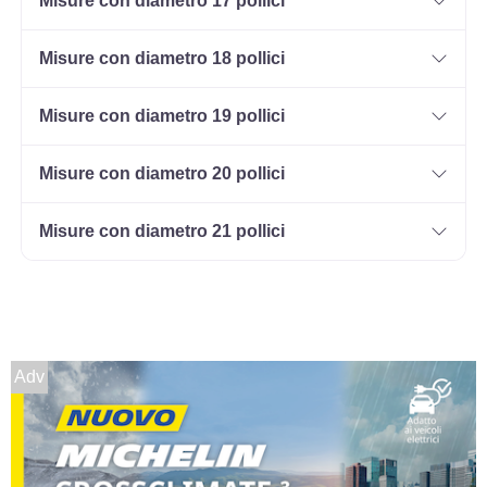
Misure con diametro 17 pollici
Misure con diametro 18 pollici
165/70 R14 85T M+S XL
Disponibile
Misure con diametro 19 pollici
Misure con diametro 20 pollici
185/60 R14 82T M+S
Misure con diametro 21 pollici
Disponibile
195/60 R14 86T M+S
Disponibile
Adv
195/60 R14 86H M+S