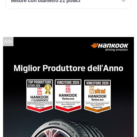
Misure con diametro 21 pollici
Disponibile
195/60 R14 86T M+S
Disponibile
Adv
195/60 R14 86H M+S
Disponibile
185/65 R14 86T M+S
Disponibile