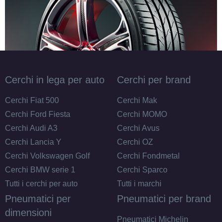
165/60 R14 75H M+S
Disponibile
185/70 R14 88T M+S
Cerchi in lega per auto
Cerchi per brand
Disponibile
Cerchi Fiat 500
Cerchi Mak
Cerchi Ford Fiesta
Cerchi MOMO
Cerchi Audi A3
Cerchi Avus
175/70 R14 84T M+S
Cerchi Lancia Y
Cerchi OZ
Disponibile
Cerchi Volkswagen Golf
Cerchi Fondmetal
Cerchi BMW serie 1
Cerchi Sparco
Tutti i cerchi per auto
Tutti i marchi
Pneumatici per
Pneumatici per brand
dimensioni
Pneumatici Michelin