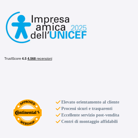
D
B
71
db
Elevato orientamento al cliente
Processi sicuri e trasparenti
Eccellente servizio post-vendita
C
B
71
db
Centri di montaggio affidabili