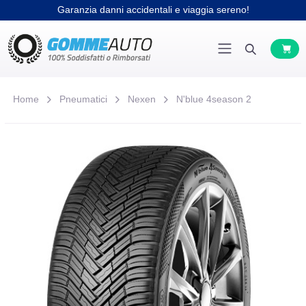
Garanzia danni accidentali e viaggia sereno!
Home
Pneumatici
Nexen
N'blue 4season 2