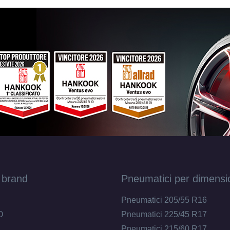
DEZENT Tn Black Mirror 4 fori 14" 5.5X14 E
4x100
Foro centrale: 54.1mm
Disponibile
 brand
Pneumatici per dimensi
Pneumatici 205/55 R16
O
Pneumatici 225/45 R17
Pneumatici 215/60 R17