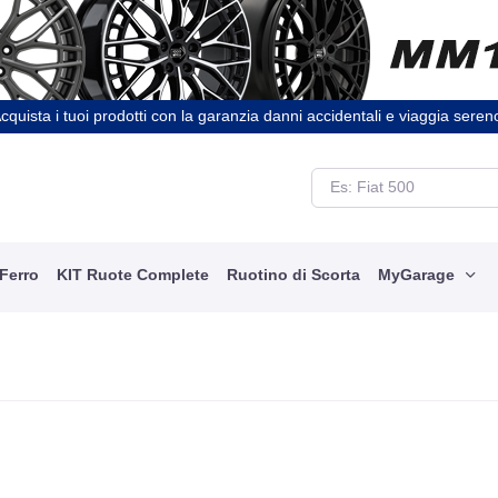
cquista i tuoi prodotti con la garanzia danni accidentali e viaggia seren
 Ferro
KIT Ruote Complete
Ruotino di Scorta
MyGarage