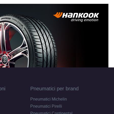
T45
oni
Pneumatici per brand
Pneumatici Michelin
Pneumatici Pirelli
Pneumatici Continental