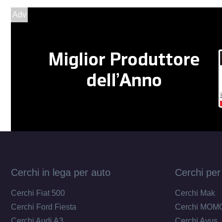
Adv
Cerchi in lega per auto
Cerchi per
Cerchi Fiat 500
Cerchi Mak
Cerchi Ford Fiesta
Cerchi MOM
Cerchi Audi A3
Cerchi Avus