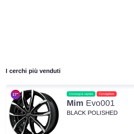
I cerchi più venduti
Consegna rapida
Consigliato
17"
Mim
Evo001
BLACK POLISHED