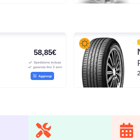
58,85€
Spedizione inclusa
garanzia fino 3 anni
Aggiungi