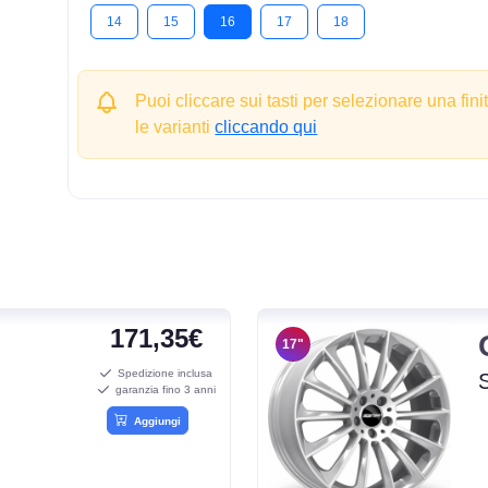
14
15
16
17
18
Puoi cliccare sui tasti per selezionare una fini
le varianti
cliccando qui
171,35€
17"
Spedizione inclusa
garanzia fino 3 anni
Aggiungi