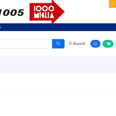
X
o.
Accedi